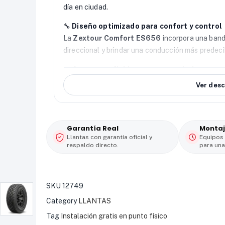
día en ciudad.
🔧
Diseño optimizado para confort y control
La
Zextour Comfort ES656
incorpora una band
direccional y brindar una conducción más predeci
🌧️
Agarre confiable en seco y mojado
Gracias a su compuesto optimizado, esta
llanta
Ver desc
en superficies secas y mojadas, aumentando la se
🚗
Durabilidad y eficiencia diaria
La distribución uniforme del desgaste ayuda a pro
Garantía Real
Montaj
contribuye a reducir vibraciones y ruido de rodadu
Llantas con garantía oficial y
Equipos
respaldo directo.
para una
💰
Valor inteligente con gran costo–benefic
La
Zextour Comfort ES656 185/60 R14
combin
estratégica para quienes buscan desempeño conf
SKU
12749
Category
LLANTAS
Tag
Instalación gratis en punto físico