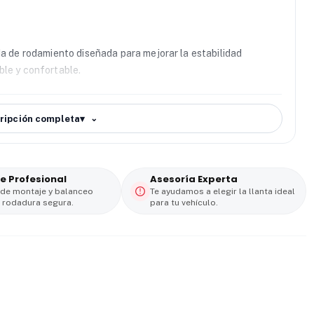
a de rodamiento diseñada para mejorar la estabilidad
ble y confortable.
 Zextour 185/60 R14
ofrece buen agarre y frenado eficiente
ripción completa
▾
guridad en condiciones variables.
longar la vida útil del neumático. Además, su diseño
e Profesional
Asesoría Experta
ra.
 de montaje y balanceo
Te ayudamos a elegir la llanta ideal
 rodadura segura.
para tu vehículo.
io
a eficiencia, seguridad y precio competitivo. Una elección
iable sin pagar de más.