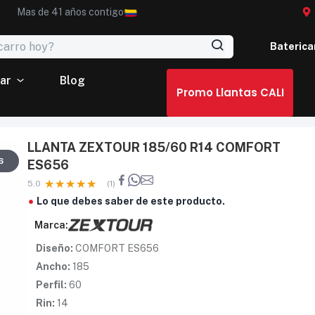
Mas de 41 años contigo
Baterica
ar
Blog
Promo Llantas CALI
LLANTA ZEXTOUR 185/60 R14 COMFORT
6
ES656
5.0
(1)
Lo que debes saber de este producto.
Marca:
Diseño:
COMFORT ES656
Ancho:
185
Perfil:
60
Rin:
14