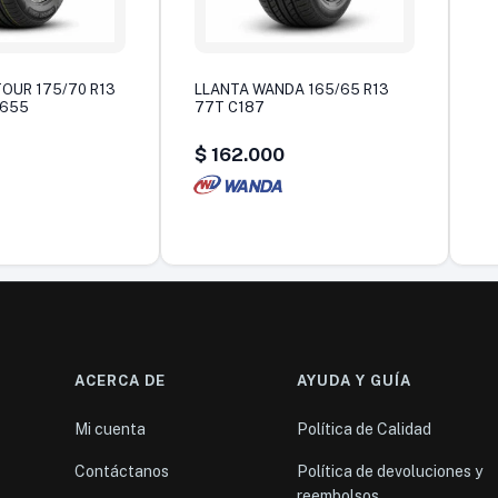
OUR 175/70 R13
LLANTA WANDA 165/65 R13
S655
77T C187
$
162.000
ACERCA DE
AYUDA Y GUÍA
Mi cuenta
Política de Calidad
Contáctanos
Política de devoluciones y
reembolsos