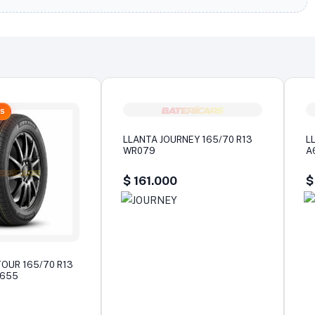
AS
LLANTA JOURNEY 165/70 R13
L
WR079
A
$
161.000
$
OUR 165/70 R13
S655