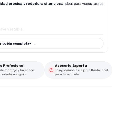
dad precisa y rodadura silenciosa
, ideal para viajes largos
ave y estable.
ando el control del vehículo.
ta para viajes urbanos y carretera.
ripción completa
▾
tante incluso bajo carga.
e Profesional
Asesoría Experta
 de montaje y balanceo
Te ayudamos a elegir la llanta ideal
 rodadura segura.
para tu vehículo.