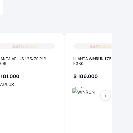
LANTA APLUS 165/70 R13
LLANTA WINRUN 175/70 R13
609
R330
181.000
$
186.000
5,0
›