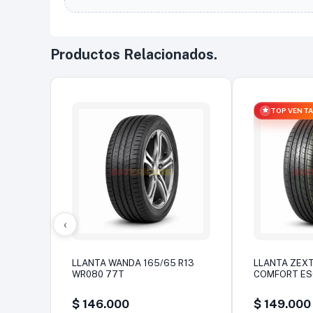
Productos Relacionados.
TOP VENT
‹
LLANTA WANDA 165/65 R13
LLANTA ZEXT
WR080 77T
COMFORT E
$
146.000
$
149.000