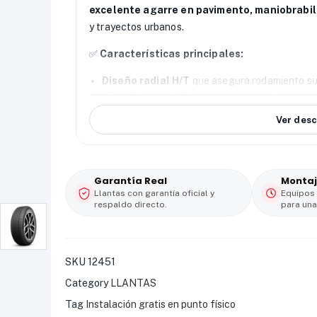
excelente agarre en pavimento, maniobrabili
y trayectos urbanos.
✅
Características principales:
Diseño radial H/T
que asegura rodamiento su
Tracción confiable
en seco y mojado, optimiz
Rodadura silenciosa y confortable
, perfec
Ver desc
Alta durabilidad
, ofreciendo desempeño cons
🚗
Tipo de vehículo:
SUV / Camioneta
🛞
Uso:
Carretera / Urbano
Garantía Real
Montaj
⚙️
Modelo:
Gallopro H/T
Llantas con garantía oficial y
Equipos
respaldo directo.
para una
📏
Medida:
235/60 R18
SKU
12451
Category
LLANTAS
Tag
Instalación gratis en punto físico