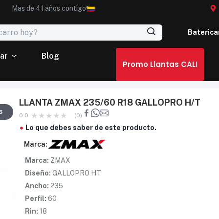
Mas de 41 años contigo
Baterica
ar
Blog
Promo Llantas CALI
LLANTA ZMAX 235/60 R18 GALLOPRO H/T
6
0.0
(0)
Lo que debes saber de este producto.
Marca:
Marca:
ZMAX
Diseño:
GALLOPRO HT
Ancho:
235
Perfil:
60
Rin:
18