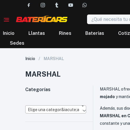
Inicio
Llantas
Rines
Baterías
Cotiz
Sedes
Inicio
MARSHAL
MARSHAL
Categorías
MARSHAL ofre
mojado
y manti
Además, sus di
Elige una categor&iacute;a
MARSHAL en C
constante y un