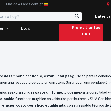
Mas de 41 años contigo
Baterica
Promo Llantas
ar
Blog
CALI
ce
desempeño confiable, estabilidad y seguridad
para la conducc
enen una respuesta estable en carretera. Garantizan una conducción 
seños aseguran un
desgaste uniforme
, lo que mejora la durabilidad 
olombia
funcionan muy bien en vehículos particulares y SUV. Son id
a
relación costo-beneficio equilibrada
, con el respaldo técnico de 