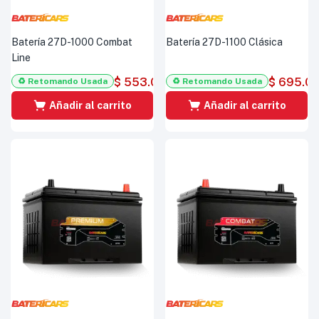
Batería 27D-1000 Combat
Batería 27D-1100 Clásica
Line
$
553.000
$
695.0
♻️ Retomando Usada
♻️ Retomando Usada
Añadir al carrito
Añadir al carrito