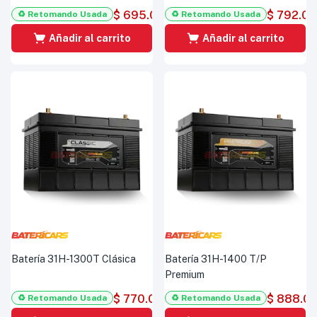
$
695.000
$
792.0
♻️ Retomando Usada
♻️ Retomando Usada
Añadir al carrito
Añadir al carrito
Batería 31H-1300T Clásica
Batería 31H-1400 T/P
Premium
$
770.000
$
888.0
♻️ Retomando Usada
♻️ Retomando Usada