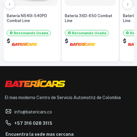
‹
›
Batería NS40I-540PD
Batería 36D-650 Combat
Baterí
Combat Line
Line
Line
♻️ Retomando Usada
♻️ Retomando Usada
♻️ Re
$
300.000
$
332.000
$
397
El mas moderno Centro de Servicio Automotriz de Colombia
info@batericars.co
+57 316 028 3115
Encuentra la sede mas cercana