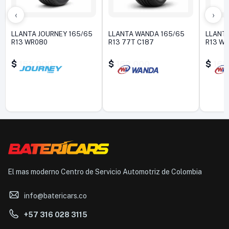
‹
›
LLANTA JOURNEY 165/65
LLANTA WANDA 165/65
LLANT
R13 WR080
R13 77T C187
R13 W
$
152.000
$
162.000
$
165
El mas moderno Centro de Servicio Automotriz de Colombia
info@batericars.co
+57 316 028 3115