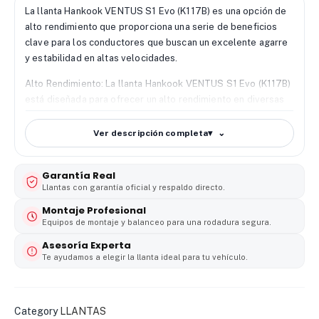
La llanta Hankook VENTUS S1 Evo (K117B) es una opción de
alto rendimiento que proporciona una serie de beneficios
clave para los conductores que buscan un excelente agarre
y estabilidad en altas velocidades.
Alto Rendimiento: La llanta Hankook VENTUS S1 Evo (K117B)
está diseñada para ofrecer un alto rendimiento en diversas
condiciones de conducción, brindando un manejo ágil y
control preciso a altas velocidades.
Ver descripción completa
▾
Estabilidad y Maniobrabilidad: Esta llanta ofrece estabilidad
y maniobrabilidad excepcionales, lo que permite al
Garantía Real
conductor sentirse seguro y en control, incluso a
Llantas con garantía oficial y respaldo directo.
velocidades elevadas.
Montaje Profesional
Equipos de montaje y balanceo para una rodadura segura.
Tecnología Aqua Driving Control: La tecnología Aqua Driving
Asesoría Experta
Control de Hankook permite que la llanta canalice
Te ayudamos a elegir la llanta ideal para tu vehículo.
eficazmente grandes cantidades de agua, mejorando la
tracción y el rendimiento en carreteras mojadas y
optimizando la superficie de contacto para un agarre óptimo.
Category
LLANTAS
Tecnología Runflat: La tecnología runflat proporciona una