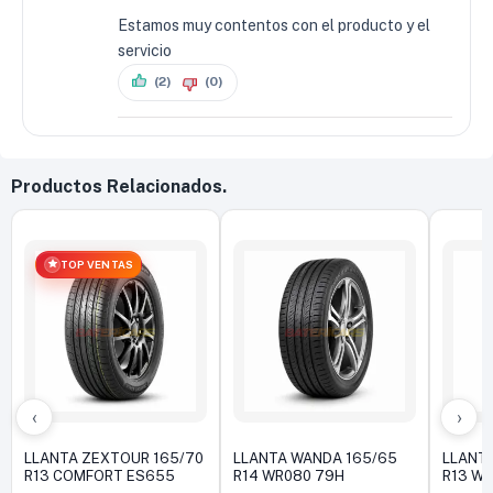
Estamos muy contentos con el producto y el
servicio
(2)
(0)
Productos Relacionados.
TOP VENTAS
‹
›
LLANTA ZEXTOUR 165/70
LLANTA WANDA 165/65
LLANTA
R13 COMFORT ES655
R14 WR080 79H
R13 W