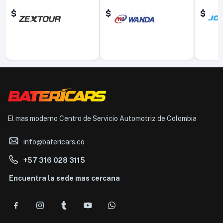
$
149.000
$
153.000
$
161
El mas moderno Centro de Servicio Automotriz de Colombia
info@batericars.co
+57 316 028 3115
Encuentra la sede mas cercana