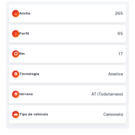
Ancho
265
Perfil
65
Rin
17
Tecnología
Asiatica
terreno
AT (Todoterreno)
Tipo de vehículo
Camioneta