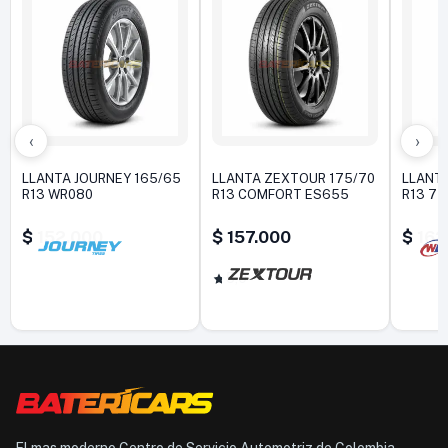
‹
›
LLANTA JOURNEY 165/65
LLANTA ZEXTOUR 175/70
LLANT
R13 WR080
R13 COMFORT ES655
R13 77
$
152.000
$
157.000
$
162
5,0