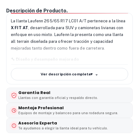
Descripción de Producto.
La llanta Laufenn 265/65 R17 LC01 A/T pertenece a la línea
X FIT AT
, desarrollada para SUV y camionetas livianas con
enfoque en uso mixto. Laufenn la presenta como una llanta
all terrain diseñada para ofrecer tracción y capacidad
mejoradas tanto dentro como fuera de carretera.
🔧 Diseño y desempeño mejorado
Uno de sus puntos fuertes es su arquitectura de banda con
bloques en zigzag
,
banda ancha
y
ranuras profundas
Ver descripción completa
▾
escalonadas
, pensadas para mantener el rendimiento en
carretera y destapado a lo largo de la vida útil de la llanta.
Garantía Real
Además, la marca destaca un diseño orientado a resistir
Llantas con garantía oficial y respaldo directo.
daños e impactos externos.
Montaje Profesional
🌧️ Agarre y seguridad en todo clima
Equipos de montaje y balanceo para una rodadura segura.
La X FIT AT LC01 incorpora
4 surcos circunferenciales
Asesoría Experta
para mejorar el drenaje del agua y ayudar a prevenir el
Te ayudamos a elegir la llanta ideal para tu vehículo.
hidroplaneo en piso mojado. Laufenn también resalta mejor
tracción y frenado, además de mejor agarre sobre