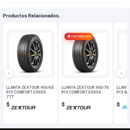
Productos Relacionados.
TOP VENTAS
‹
›
LLANTA ZEXTOUR 165/65
LLANTA ZEXTOUR 165/70
LLANTA
R13 COMFORT ES655
R13 COMFORT ES655
R13 W
77T
$
136.000
$
149.000
$
161