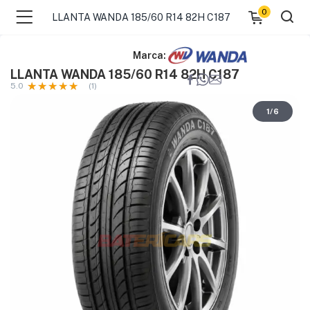
0
LLANTA WANDA 185/60 R14 82H C187
Marca:
LLANTA WANDA 185/60 R14 82H C187
5.0
(1)
1
/
6