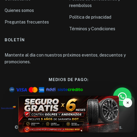
reembolsos
Quienes somos
Política de privacidad
Preguntas frecuentes
Términos y Condiciones
BOLETÍN
Mantente al día con nuestros próximos eventos, descuentos y
promociones.
MEDIOS DE PAGO:
SEGURO GRATIS
6 meses de protección
TRANSFERENCIA BANCARIA:
contra golpes y andenazos - Incluye 5 años
×
LLANTA WANDA 185/60 R14 82H C187
$
174.000
© 1984
BATERICARS
. Todos los derechos reservados.
LISTO PARA ENTREGA