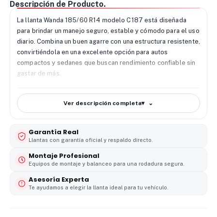
Descripción de Producto.
La llanta Wanda 185/60 R14 modelo C187 está diseñada
para brindar un manejo seguro, estable y cómodo para el uso
diario. Combina un buen agarre con una estructura resistente,
convirtiéndola en una excelente opción para autos
compactos y sedanes que buscan rendimiento confiable sin
gastar de más.
🔧
Desempeño de la llanta Wanda 185/60 R14
El diseño del modelo C187 incorpora un patrón de banda
Ver descripción completa
▾
que mejora la tracción en distintos tipos de superficie. Esto
permite que el vehículo mantenga un control estable tanto
Garantía Real
en rectas como en curvas. Sus canales longitudinales
Llantas con garantía oficial y respaldo directo.
evacúan el agua de forma eficiente, reduciendo el riesgo de
deslizamiento en pavimento mojado y aumentando la
Montaje Profesional
Equipos de montaje y balanceo para una rodadura segura.
seguridad al conducir bajo lluvia.
Asesoría Experta
🌧️
Agarre y seguridad en diversas condiciones
Te ayudamos a elegir la llanta ideal para tu vehículo.
climáticas
La llanta Wanda 185/60 R14 ofrece un agarre confiable en
piso seco y húmedo. El conductor obtiene mayor control en