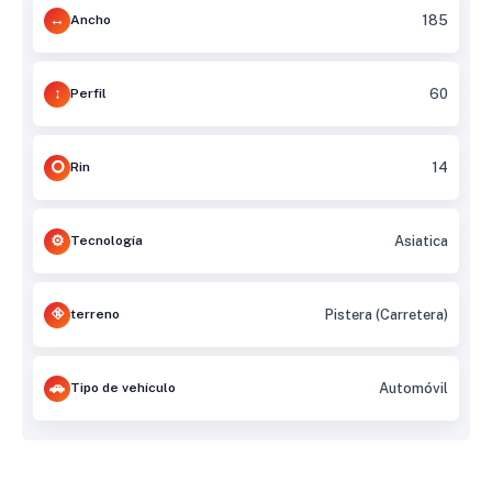
Ancho
185
Perfil
60
Rin
14
Tecnología
Asiatica
terreno
Pistera (Carretera)
Tipo de vehículo
Automóvil