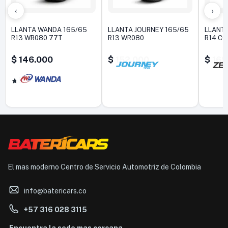
‹
›
LLANTA WANDA 165/65
LLANTA JOURNEY 165/65
LLANT
R13 WR080 77T
R13 WR080
R14 C
$
146.000
$
152.000
$
169
5,0
El mas moderno Centro de Servicio Automotriz de Colombia
info@batericars.co
+57 316 028 3115