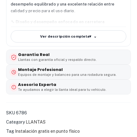
desempeño equilibrado y una excelente relación entre
calidad y precio para el uso diario.
🔧
Diseño y desempeño enfocado en carretera
Su banda de rodamiento optimizada brinda una pisada firme
y controlada sobre asfalto. Mejora la estabilidad en rectas y
Ver descripción completa
▾
curvas, ideal para trayectos urbanos y viajes largos.
🌧️
Agarre y seguridad en todo clima
Garantía Real
La Powertrac CityRover cuenta con canales que ayudan a
Llantas con garantía oficial y respaldo directo.
evacuar el agua, mejorando la tracción en superficies
Montaje Profesional
mojadas y reduciendo el riesgo de deslizamiento. Funciona
Equipos de montaje y balanceo para una rodadura segura.
de manera confiable en clima seco y lluvia.
Asesoría Experta
Te ayudamos a elegir la llanta ideal para tu vehículo.
🚗
Durabilidad y confort de marcha
Gracias a su estructura reforzada, ofrece desgaste uniforme
y una vida útil prolongada. Además, reduce vibraciones y
ruido de rodamiento, brindando una conducción más cómoda
SKU
6786
y silenciosa.
Category
LLANTAS
💰
Excelente relación valor–rendimiento
Tag
Instalación gratis en punto físico
La llanta Powertrac 235/65 R17 CityRover destaca por su