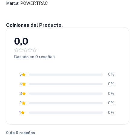
Marca:
POWERTRAC
estabilidad, confort y precio competitivo. Una elección
inteligente para quienes buscan seguridad, suavidad y
eficiencia en su SUV.
Opiniones del Producto.
0,0
Basado en 0 reseñas.
5
0%
4
0%
3
0%
2
0%
1
0%
0 de 0 reseñas