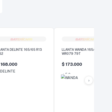
LANTA DELINTE 165/65 R13
LLANTA WANDA 165/70 R13
S2
WR079 79T
168.000
$
173.000
5,0
›