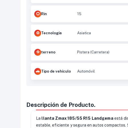
Rin
15
Tecnología
Asiatica
terreno
Pistera (Carretera)
Tipo de vehículo
Automóvil
Descripción de Producto.
La
llanta Zmax 185/55 R15 Landgema
está di
estable, eficiente y segura en autos compactos. 