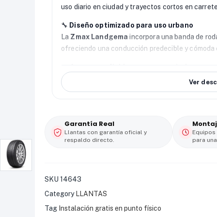
uso diario en ciudad y trayectos cortos en carrete
🔧
Diseño optimizado para uso urbano
La
Zmax Landgema
incorpora una banda de roda
ofreciendo una conducción predecible y cómoda 
🌧️
Agarre confiable en seco y mojado
Gracias a su compuesto optimizado, esta
llanta
Ver desc
superficies secas y mojadas, aumentando la segur
🚗
Confort de marcha y durabilidad
La distribución uniforme del desgaste prolonga l
Garantía Real
Montaj
vibraciones y ruido de rodadura, brindando una e
Llantas con garantía oficial y
Equipos
respaldo directo.
para una
💰
Valor inteligente con gran costo–benefic
La
Zmax Landgema 185/55 R15
combina eficie
estratégica para quienes buscan desempeño conf
SKU
14643
Category
LLANTAS
Tag
Instalación gratis en punto físico