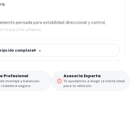
ra.
miento pensada para estabilidad direccional y control,
en trayectos urbanos.
 Zmax 185/55 R15
ofrece buen agarre y frenado eficiente en
ripción completa
▾
idad en condiciones variables.
a vida útil del neumático. Además, su diseño reduce
e Profesional
Asesoría Experta
xperiencia de manejo más confortable.
 de montaje y balanceo
Te ayudamos a elegir la llanta ideal
 rodadura segura.
para tu vehículo.
io
ncia, seguridad y precio competitivo. Una elección
iable sin pagar de más.