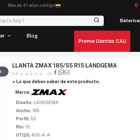
Mas de 41 años contigo
Baterica
ar
Blog
Promo Llantas CALI
LLANTA ZMAX 185/55 R15 LANDGEMA
6
0.0
(0)
Lo que debes saber de este producto.
Marca:
Diseño:
LANDGEMA
Ancho:
185
Perfil:
55
Rin:
15
UTQG:
400-A-A