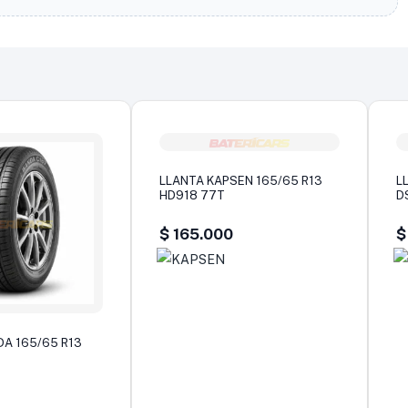
LLANTA KAPSEN 165/65 R13
L
HD918 77T
D
$
165.000
$
A 165/65 R13