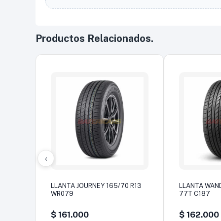
Productos Relacionados.
‹
LLANTA JOURNEY 165/70 R13
LLANTA WAND
WR079
77T C187
$
161.000
$
162.000