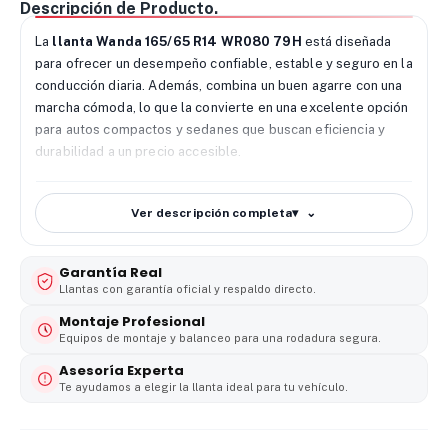
Descripción de Producto.
La
llanta Wanda 165/65 R14 WR080 79H
está diseñada
para ofrecer un desempeño confiable, estable y seguro en la
conducción diaria. Además, combina un buen agarre con una
marcha cómoda, lo que la convierte en una excelente opción
para autos compactos y sedanes que buscan eficiencia y
durabilidad a un precio accesible.
🔧
Desempeño de la llanta Wanda 165/65 R14
WR080 79H
Ver descripción completa
▾
El diseño de la banda de rodadura del modelo WR080
incorpora un patrón optimizado que mejora la tracción en
Garantía Real
superficies secas y mojadas. Como resultado, el vehículo
Llantas con garantía oficial y respaldo directo.
mantiene mayor estabilidad durante frenadas, curvas y
Montaje Profesional
maniobras cotidianas. Sus canales longitudinales permiten
Equipos de montaje y balanceo para una rodadura segura.
evacuar el agua con eficiencia, reduciendo el riesgo de
deslizamiento y aumentando la seguridad en pavimento
Asesoría Experta
Te ayudamos a elegir la llanta ideal para tu vehículo.
húmedo.
🌧️
Agarre y seguridad en diferentes condiciones de