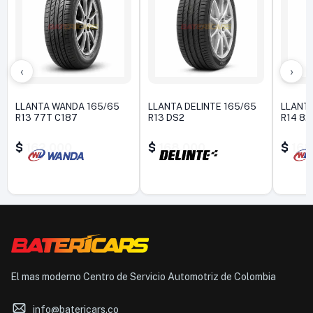
‹
›
LLANTA WANDA 165/65
LLANTA DELINTE 165/65
LLANT
R13 77T C187
R13 DS2
R14 82
$
162.000
$
168.000
$
168
El mas moderno Centro de Servicio Automotriz de Colombia
info@batericars.co