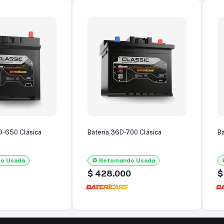
D-650 Clásica
Batería 36D-700 Clásica
B
do Usada
♻️ Retomando Usada
$
428.000
$