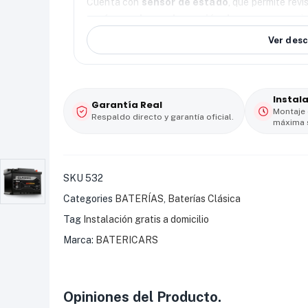
Cuenta con
sensor de estado
, que permite revi
recámara de condensación de agua
, que mej
funcionamiento del sistema eléctrico
del veh
Ver desc
En
Batericars
, esta batería incluye
instalación
cobertura en varias ciudades de Colombia.
⚡
Enciende tu poder.
Instal
Garantía Real
Montaje 
Respaldo directo y garantía oficial.
máxima 
SKU
532
Categories
BATERÍAS
,
Baterías Clásica
Tag
Instalación gratis a domicilio
Marca:
BATERICARS
Opiniones del Producto.