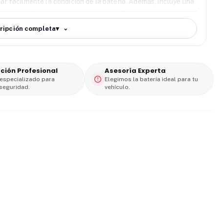
sar fácilmente la condición de la batería. Además, incluye una
ora la seguridad y ayuda a mantener un
buen
ículo.
ripción completa
▾
 profesional gratuita
, respaldo técnico especializado y
ación Profesional
Asesoría Experta
especializado para
Elegimos la batería ideal para tu
seguridad.
vehículo.