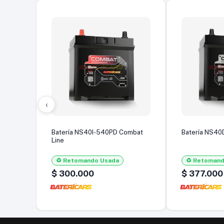
‹
Batería NS40I-540PD Combat
Batería NS40
Line
♻️ Retomando Usada
♻️ Retoman
$
300.000
$
377.000