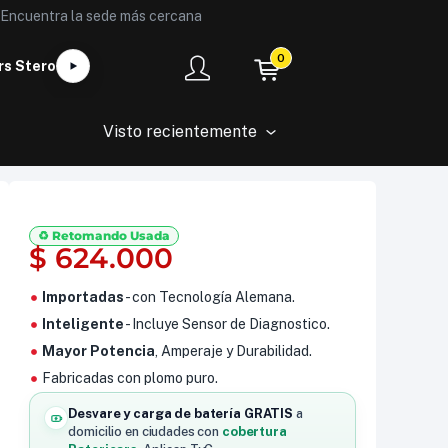
Encuentra la sede más cercana
0
rs Stero
Visto recientemente
♻️ Retomando Usada
$
624.000
Importadas
- con Tecnología Alemana.
Inteligente
- Incluye Sensor de Diagnostico.
Mayor Potencia
, Amperaje y Durabilidad.
Fabricadas con plomo puro.
Desvare y carga de batería GRATIS
a
domicilio en ciudades con
cobertura