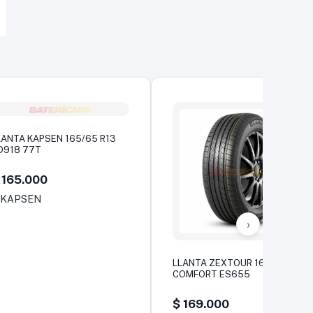
LANTA KAPSEN 165/65 R13
D918 77T
165.000
›
LLANTA ZEXTOUR 165/60 R14
COMFORT ES655
$
169.000