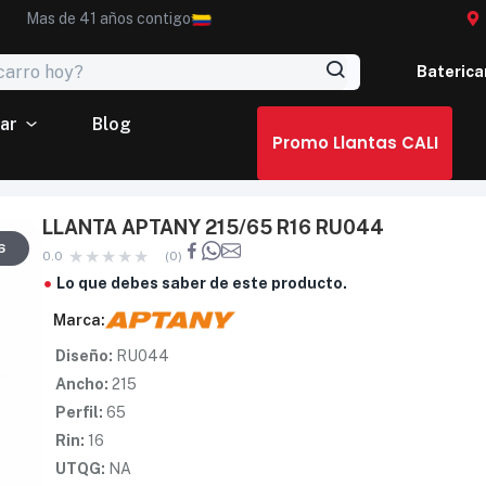
Mas de 41 años contigo
Baterica
ar
Blog
Promo Llantas CALI
LLANTA APTANY 215/65 R16 RU044
6
0.0
(0)
Lo que debes saber de este producto.
Marca:
Diseño:
RU044
Ancho:
215
Perfil:
65
Rin:
16
UTQG:
NA