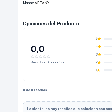
confiable y un precio altamente competitivo. En 
Marca:
APTANY
llanta resistente, moderna y económica para su día
Opiniones del Producto.
5
0,0
4
3
Basado en 0 reseñas.
2
1
0 de 0 reseñas
Lo siento, no hay reseñas que coincidan con su