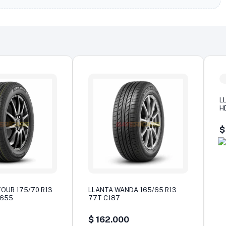
L
H
$
OUR 175/70 R13
LLANTA WANDA 165/65 R13
S655
77T C187
$
162.000