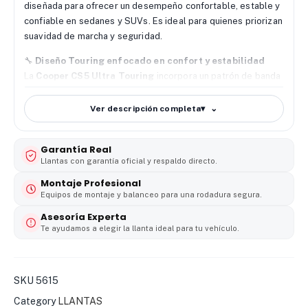
diseñada para ofrecer un desempeño confortable, estable y
confiable en sedanes y SUVs. Es ideal para quienes priorizan
suavidad de marcha y seguridad.
🔧
Diseño Touring enfocado en confort y estabilidad
La
Cooper CS5 Ultra Touring
incorpora un patrón de banda
de rodamiento optimizado. Mejora la estabilidad direccional
y reduce vibraciones durante la conducción diaria.
Ver descripción completa
▾
🌧️
Agarre confiable en seco y mojado
Gracias a su compuesto avanzado y canales de evacuación
Garantía Real
eficientes, esta llanta
Cooper 215/60 R16
ofrece un agarre
Llantas con garantía oficial y respaldo directo.
sólido en superficies secas y mojadas. Reduce el riesgo de
Montaje Profesional
hidroplaneo y mejora el frenado.
Equipos de montaje y balanceo para una rodadura segura.
Asesoría Experta
🚗
Conducción silenciosa y alta durabilidad
Te ayudamos a elegir la llanta ideal para tu vehículo.
Su estructura radial y el desgaste uniforme prolongan la vida
útil del neumático. Además, contribuye a una conducción
silenciosa y cómoda en trayectos urbanos y viajes largos.
SKU
5615
💰
Excelente relación valor–confort premium
Category
LLANTAS
La llanta
Cooper 215/60 R16 CS5 Ultra Touring
se destaca