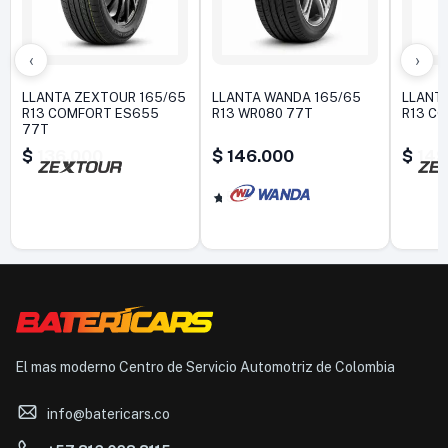
‹
›
LLANTA ZEXTOUR 165/65
LLANTA WANDA 165/65
LLANT
R13 COMFORT ES655
R13 WR080 77T
R13 C
77T
$
136.000
$
146.000
$
149
5,0
El mas moderno Centro de Servicio Automotriz de Colombia
info@batericars.co