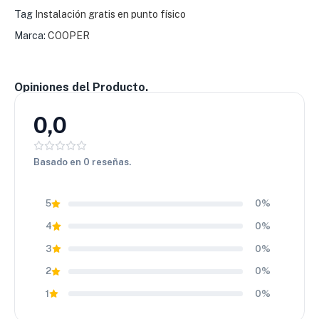
por su equilibrio entre confort, seguridad y precio
Tag
Instalación gratis en punto físico
competitivo. Una elección inteligente para quienes buscan
Marca:
COOPER
calidad touring sin pagar de más.
Opiniones del Producto.
0,0
Basado en 0 reseñas.
5
0%
4
0%
3
0%
2
0%
1
0%