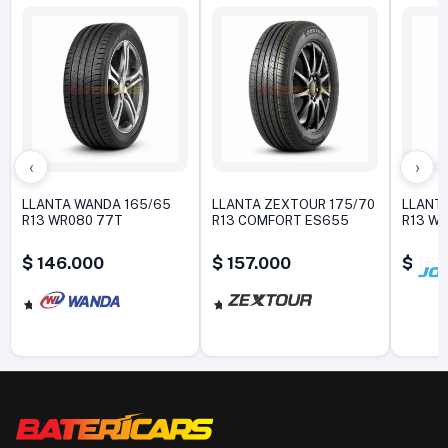
‹
›
LLANTA WANDA 165/65
LLANTA ZEXTOUR 175/70
LLANTA
R13 WR080 77T
R13 COMFORT ES655
R13 W
$
146.000
$
157.000
$
161
5,0
5,0