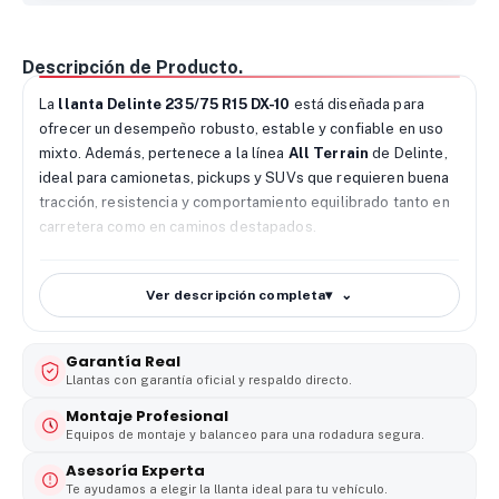
Descripción de Producto.
La
llanta Delinte 235/75 R15 DX-10
está diseñada para
ofrecer un desempeño robusto, estable y confiable en uso
mixto. Además, pertenece a la línea
All Terrain
de Delinte,
ideal para camionetas, pickups y SUVs que requieren buena
tracción, resistencia y comportamiento equilibrado tanto en
carretera como en caminos destapados.
🔧
Desempeño de la llanta Delinte 235/75 R15 DX-10
El modelo DX-10 incorpora un diseño de banda con bloques
Ver descripción completa
▾
sólidos y canales profundos que mejoran la tracción en
asfalto, tierra, grava y barro ligero. Como resultado, el
Garantía Real
vehículo mantiene un control firme y una conducción estable
Llantas con garantía oficial y respaldo directo.
en diferentes superficies. Además, su patrón favorece la
evacuación del agua, reduciendo el riesgo de deslizamiento
Montaje Profesional
Equipos de montaje y balanceo para una rodadura segura.
en pavimento mojado.
Asesoría Experta
🌧️
Agarre y seguridad en diferentes condiciones de
Te ayudamos a elegir la llanta ideal para tu vehículo.