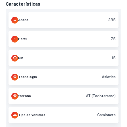
Características
Ancho
235
Perfil
75
Rin
15
Tecnología
Asiatica
terreno
AT (Todoterreno)
Tipo de vehículo
Camioneta