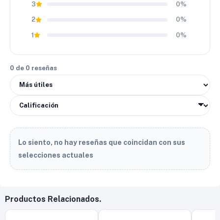
durabilidad y desempeño todoterreno sin elevar el
3
0%
presupuesto. Finalmente, su equilibrio entre resistencia,
2
0%
confort y precio la convierte en una opción muy competitiva
dentro de su segmento.
1
0%
0 de 0 reseñas
Lo siento, no hay reseñas que coincidan con sus
selecciones actuales
Productos Relacionados.