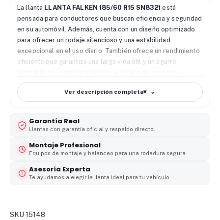
La llanta
LLANTA FALKEN 185/60 R15 SN8321
está
pensada para conductores que buscan eficiencia y seguridad
en su automóvil. Además, cuenta con un diseño optimizado
para ofrecer un rodaje silencioso y una estabilidad
excepcional en el uso diario. También ofrece un rendimiento
eficiente que garantiza una larga vida útil y un agarre
confiable en cualquier trayecto urbano o de carretera.
🔧 Diseño y desempeño
La SN832i incorpora tecnología
Ver descripción completa
▾
que mejora la precisión de la dirección y la tracción en
diversas condiciones de manejo. Además, su estructura
Garantía Real
ayuda a distribuir la presión de forma equilibrada para evitar
Llantas con garantía oficial y respaldo directo.
el desgaste prematuro de la banda de rodadura. También
favorece un manejo cómodo, mejorando la experiencia de
Montaje Profesional
Equipos de montaje y balanceo para una rodadura segura.
conducción en vehículos modernos y familiares.
Asesoría Experta
🌧️ Agarre y seguridad
Su diseño con canales eficientes
Te ayudamos a elegir la llanta ideal para tu vehículo.
ayuda a evacuar el agua de forma rápida para evitar el
deslizamiento en condiciones de lluvia. De este modo, la
llanta ofrece una conducción segura y una respuesta de
SKU
15148
frenado confiable en pavimentos mojados. También cuenta