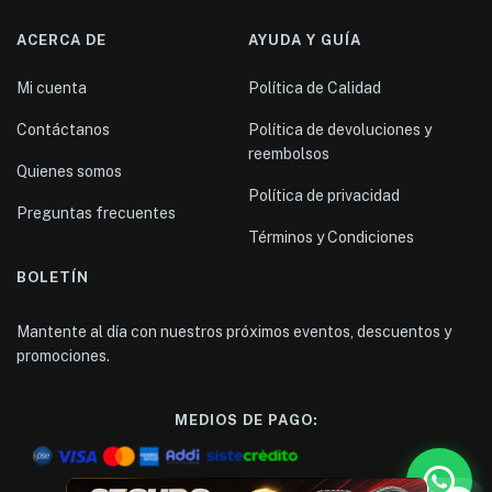
ACERCA DE
AYUDA Y GUÍA
Mi cuenta
Política de Calidad
Contáctanos
Política de devoluciones y
reembolsos
Quienes somos
Política de privacidad
Preguntas frecuentes
Términos y Condiciones
BOLETÍN
Mantente al día con nuestros próximos eventos, descuentos y
promociones.
MEDIOS DE PAGO:
SEGURO GRATIS
6 meses de protección
TRANSFERENCIA BANCARIA:
contra golpes y andenazos - Incluye 5 años