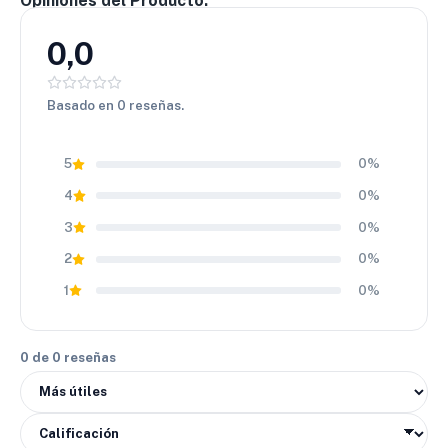
Opiniones del Producto.
elección inteligente para quienes buscan eficiencia,
seguridad y ahorro en operaciones de carga.
0,0
Basado en 0 reseñas.
5
0%
4
0%
3
0%
2
0%
1
0%
0 de 0 reseñas