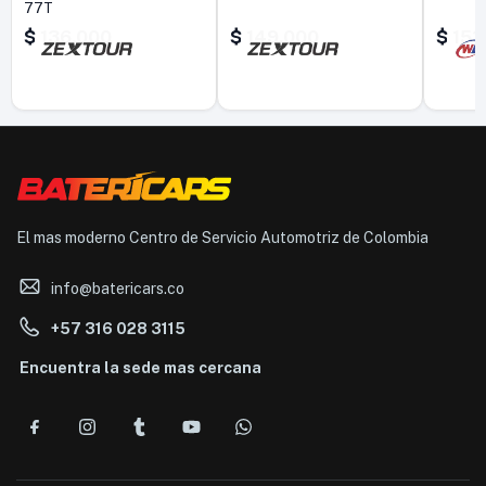
77T
$
136.000
$
149.000
$
153
El mas moderno Centro de Servicio Automotriz de Colombia
info@batericars.co
+57 316 028 3115
Encuentra la sede mas cercana