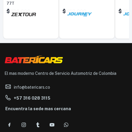
77T
$
136.000
$
152.000
$
161
El mas moderno Centro de Servicio Automotriz de Colombia
info@batericars.co
+57 316 028 3115
Encuentra la sede mas cercana