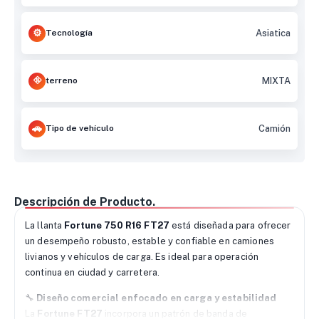
Tecnología
Asiatica
terreno
MIXTA
Tipo de vehículo
Camión
Descripción de Producto.
La llanta
Fortune 750 R16 FT27
está diseñada para ofrecer
un desempeño robusto, estable y confiable en camiones
livianos y vehículos de carga. Es ideal para operación
continua en ciudad y carretera.
🔧
Diseño comercial enfocado en carga y estabilidad
La
Fortune FT27
incorpora un patrón de banda de