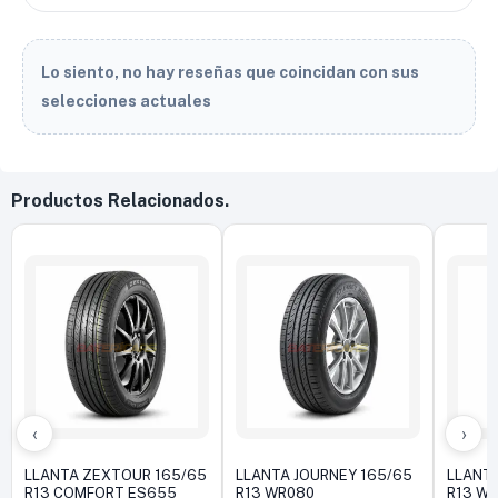
Lo siento, no hay reseñas que coincidan con sus
selecciones actuales
Productos Relacionados.
‹
›
LLANTA ZEXTOUR 165/65
LLANTA JOURNEY 165/65
LLANTA
R13 COMFORT ES655
R13 WR080
R13 W