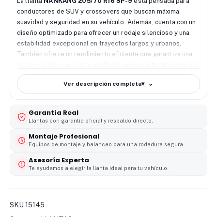
La llanta
NANKANG 205/70 R16 SP-9
está pensada para
conductores de SUV y crossovers que buscan máxima
suavidad y seguridad en su vehículo. Además, cuenta con un
diseño optimizado para ofrecer un rodaje silencioso y una
estabilidad excepcional en trayectos largos y urbanos.
También ofrece un rendimiento eficiente que garantiza una
larga vida útil y un agarre confiable en cualquier trayecto por
carretera o ciudad.
Ver descripción completa
▾
🔧 Diseño y desempeño
La SP-9 incorpora bloques
diseñados para mejorar la precisión de la dirección y la
Garantía Real
tracción en curvas. Además, su estructura ayuda a distribuir
Llantas con garantía oficial y respaldo directo.
la presión de forma equilibrada para evitar el desgaste
prematuro de la banda de rodadura. También favorece un
Montaje Profesional
Equipos de montaje y balanceo para una rodadura segura.
manejo cómodo, mejorando la experiencia de conducción en
vehículos modernos y familiares que requieren estabilidad
Asesoría Experta
constante.
Te ayudamos a elegir la llanta ideal para tu vehículo.
🌧️ Agarre y seguridad
Su diseño con canales eficientes
ayuda a evacuar el agua de forma rápida para evitar el
SKU
15145
deslizamiento en condiciones de lluvia. De este modo, la
llanta ofrece una conducción segura y una respuesta de