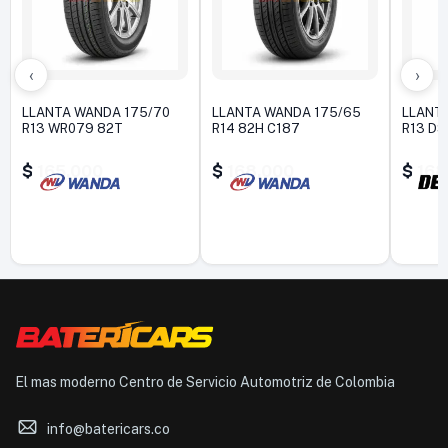
‹
›
LLANTA WANDA 175/70
LLANTA WANDA 175/65
LLANTA
R13 WR079 82T
R14 82H C187
R13 DS
$
165.000
$
168.000
$
168
El mas moderno Centro de Servicio Automotriz de Colombia
info@batericars.co