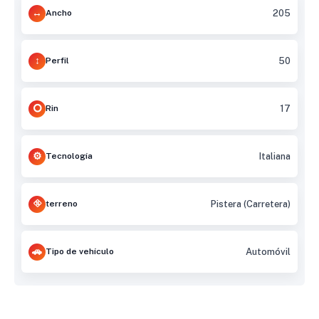
Ancho
205
Perfil
50
Rin
17
Tecnología
Italiana
terreno
Pistera (Carretera)
Tipo de vehículo
Automóvil