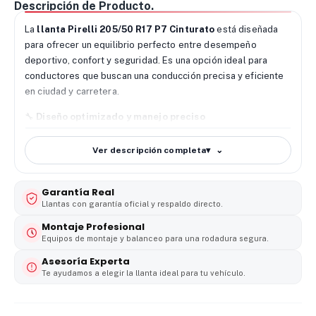
Descripción de Producto.
La
llanta Pirelli 205/50 R17 P7 Cinturato
está diseñada
para ofrecer un equilibrio perfecto entre desempeño
deportivo, confort y seguridad. Es una opción ideal para
conductores que buscan una conducción precisa y eficiente
en ciudad y carretera.
🔧
Diseño optimizado y manejo preciso
La
Pirelli P7 Cinturato
incorpora un diseño de banda de
rodamiento avanzado que mejora la estabilidad direccional y
Ver descripción completa
▾
la respuesta en curvas. Su estructura permite una
conducción más controlada y precisa a diferentes
Garantía Real
velocidades.
Llantas con garantía oficial y respaldo directo.
🌧️
Agarre superior en condiciones variables
Montaje Profesional
Gracias a su compuesto avanzado con sílice, esta
llanta
Equipos de montaje y balanceo para una rodadura segura.
Pirelli 205/50 R17
ofrece excelente tracción y frenado
Asesoría Experta
eficiente tanto en superficies secas como mojadas,
Te ayudamos a elegir la llanta ideal para tu vehículo.
aumentando la seguridad en condiciones climáticas
cambiantes.