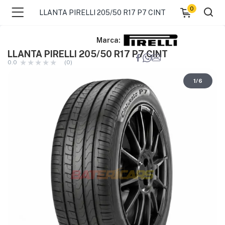
0
LLANTA PIRELLI 205/50 R17 P7 CINT
Marca:
LLANTA PIRELLI 205/50 R17 P7 CINT
0.0
(0)
1
/
6