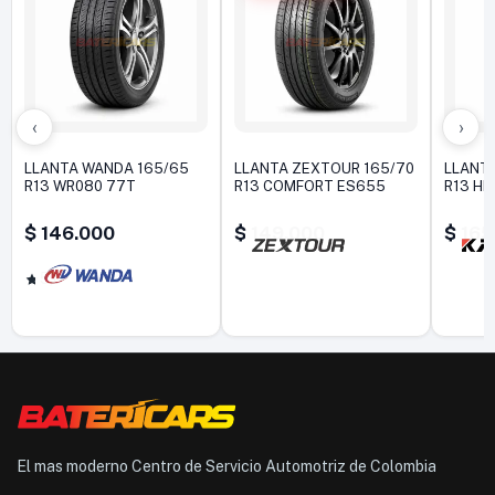
‹
›
LLANTA WANDA 165/65
LLANTA ZEXTOUR 165/70
LLANTA
R13 WR080 77T
R13 COMFORT ES655
R13 HD
$
146.000
$
149.000
$
165
5,0
El mas moderno Centro de Servicio Automotriz de Colombia