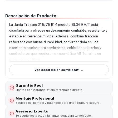
Descripción de Producto.
La llanta Trazano 215/75 R14 modelo SL369 A/T está
diseñada para ofrecer un desempeño confiable, resistente y
estable en terrenos mixtos. Además, combina tracción
reforzada con buena durabilidad, convirtiéndola en una
excelente opción para camionetas, vehículos utilitarios y
conductores que requieren un neumático All Terrain a un
precio competitivo.
🔧 Desempeño de la llanta Trazano 215/75 R14 SL369
Ver descripción completa
▾
A/T
El modelo SL369 A/T incorpora un patrón de banda agresivo
Garantía Real
tipo “All Terrain” que mejora el agarre en tierra, grava y
Llantas con garantía oficial y respaldo directo.
superficies irregulares. Como resultado, el vehículo
mantiene mayor estabilidad al enfrentar rutas rurales,
Montaje Profesional
Equipos de montaje y balanceo para una rodadura segura.
pendientes y caminos destapados. Además, sus bloques
reforzados aportan mejor tracción y permiten una
Asesoría Experta
conducción más segura en condiciones exigentes.
Te ayudamos a elegir la llanta ideal para tu vehículo.