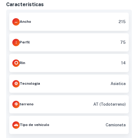
Características
Ancho
215
Perfil
75
Rin
14
Tecnología
Asiatica
terreno
AT (Todoterreno)
Tipo de vehículo
Camioneta