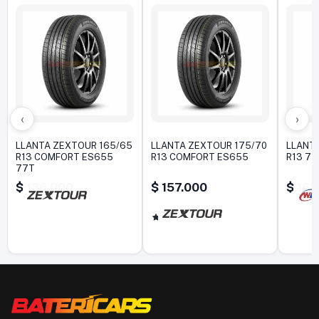
‹
›
LLANTA ZEXTOUR 165/65
LLANTA ZEXTOUR 175/70
LLANT
R13 COMFORT ES655
R13 COMFORT ES655
R13 77
77T
$
136.000
$
157.000
$
162
5,0