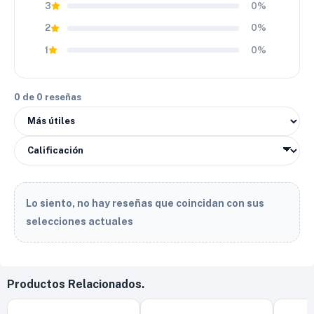
accesibles con tecnología eficiente. Por esta razón, la llanta
3
0%
Trazano 215/75 R14 SL369 A/T es una inversión inteligente
2
0%
para quienes necesitan desempeño mixto sin pagar precios
elevados. Finalmente, su equilibrio entre tracción,
1
0%
resistencia y confort la posiciona como una opción muy
atractiva dentro del segmento All Terrain.
0 de 0 reseñas
Lo siento, no hay reseñas que coincidan con sus
selecciones actuales
Productos Relacionados.