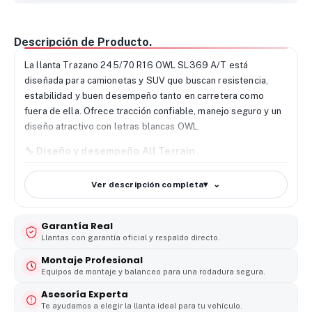
Descripción de Producto.
La llanta Trazano 245/70 R16 OWL SL369 A/T está
diseñada para camionetas y SUV que buscan resistencia,
estabilidad y buen desempeño tanto en carretera como
fuera de ella. Ofrece tracción confiable, manejo seguro y un
diseño atractivo con letras blancas OWL.
🔧
Diseño y desempeño All Terrain
Su diseño All Terrain proporciona una pisada firme y
Ver descripción completa
▾
controlada en asfalto, caminos destapados y superficies
irregulares. Brinda estabilidad y buena respuesta para uso
diario, trabajo y recorridos mixtos.
Garantía Real
Llantas con garantía oficial y respaldo directo.
🌧️
Agarre y seguridad en distintas condiciones
La Trazano SL369 A/T cuenta con canales profundos que
Montaje Profesional
ayudan a evacuar el agua, mejorando la tracción en
Equipos de montaje y balanceo para una rodadura segura.
superficies mojadas y reduciendo el riesgo de
Asesoría Experta
deslizamiento. Funciona bien en clima seco, lluvia y terrenos
Te ayudamos a elegir la llanta ideal para tu vehículo.