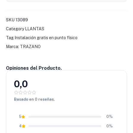
variables.
🚗
Durabilidad y resistencia para uso exigente
SKU
13089
Gracias a su estructura reforzada, soporta peso, uso
constante y desgaste prolongado, ofreciendo una vida útil
Category
LLANTAS
mayor y desempeño confiable en condiciones de trabajo y
Tag
Instalación gratis en punto físico
aventura.
Marca:
TRAZANO
💰
Excelente relación valor–rendimiento
La llanta Trazano 245/70 R16 OWL SL369 A/T destaca por
su resistencia, versatilidad y precio competitivo. Una
Opiniones del Producto.
elección inteligente para quienes buscan seguridad,
rendimiento y buena imagen en su camioneta o SUV.
0,0
Basado en 0 reseñas.
5
0%
4
0%