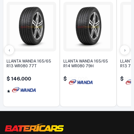
‹
›
LLANTA WANDA 165/65
LLANTA WANDA 165/65
LLANT
R13 WR080 77T
R14 WR080 79H
R13 77
$
146.000
$
153.000
$
162
5,0