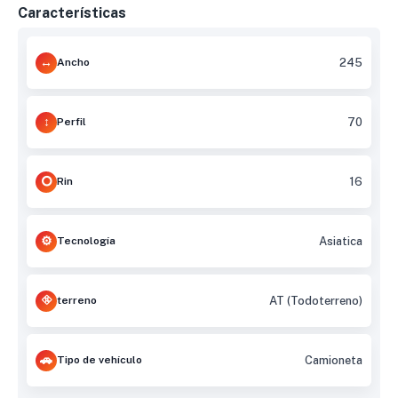
Características
Ancho
245
Perfil
70
Rin
16
Tecnología
Asiatica
terreno
AT (Todoterreno)
Tipo de vehículo
Camioneta