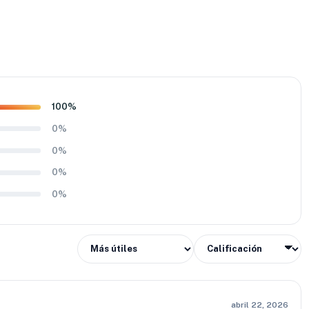
ntes y accesibles. Por esta razón, la llanta Wanda 195/60
ienes buscan seguridad, durabilidad y buen desempeño sin
quilibrio entre agarre, confort y precio la convierte en una
100%
0%
0%
0%
0%
abril 22, 2026