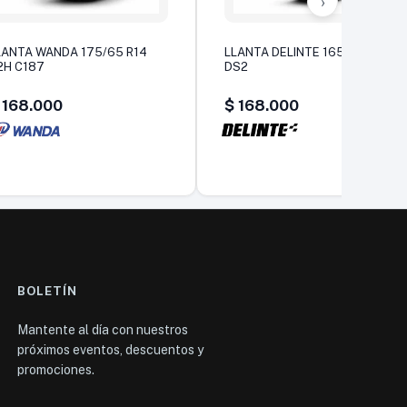
›
LANTA WANDA 175/65 R14
LLANTA DELINTE 165/65 R13
2H C187
DS2
168.000
$
168.000
BOLETÍN
Mantente al día con nuestros
próximos eventos, descuentos y
promociones.