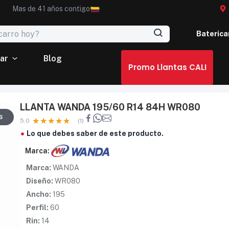
Mas de 41 años contigo
Baterica
ar
Blog
Promo Llantas CALI
LLANTA WANDA 195/60 R14 84H WR080
6
5.0
(1)
Lo que debes saber de este producto.
Marca:
Marca:
WANDA
Diseño:
WR080
Ancho:
195
Perfil:
60
Rin:
14