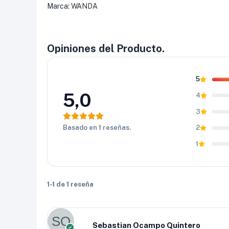
💰
Relación valor–rendimiento
Marca:
WANDA
Wanda se destaca por ofrecer neumáticos resiste
R14 84H WR080 es una alternativa ideal para qu
elevar demasiado el presupuesto. Finalmente, su e
Opiniones del Producto.
inversión inteligente para el uso diario.
5
5,0
4
3
Basado en 1 reseñas.
2
1
1-1 de 1 reseña
Sebastian Ocampo Quintero