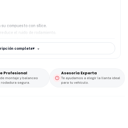
 su compuesto con sílice.
 reduce el ruido de rodamiento.
arga y durabilidad.
conducción deportiva.
ripción completa
▾
e Profesional
Asesoría Experta
 de montaje y balanceo
Te ayudamos a elegir la llanta ideal
 rodadura segura.
para tu vehículo.
, excelente frenado y estabilidad a altas velocidades
,
estilo y seguridad
. 🏎️🔥