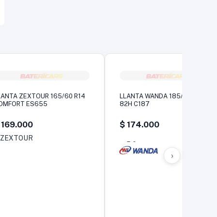
LANTA ZEXTOUR 165/60 R14
LLANTA WANDA 185/60 R14
OMFORT ES655
82H C187
169.000
$
174.000
5,0
›