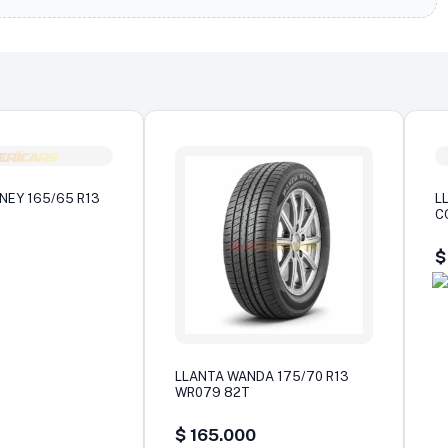
NEY 165/65 R13
L
C
$
LLANTA WANDA 175/70 R13
WR079 82T
$
165.000