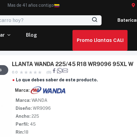
Mas de 41 años contigo
Baterica
ar
Blog
Promo Llantas CALI
LLANTA WANDA 225/45 R18 WR9096 95XL W
6
0.0
(0)
Lo que debes saber de este producto.
Marca:
Marca:
WANDA
Diseño:
WR9096
Ancho:
225
Perfil:
45
Rin:
18