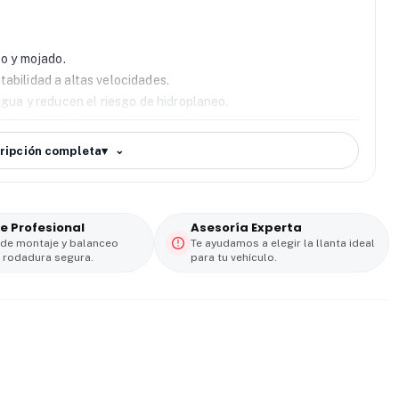
o y mojado.
abilidad a altas velocidades.
agua y reducen el riesgo de hidroplaneo.
iudad o carretera.
ripción completa
▾
e Profesional
Asesoría Experta
 de montaje y balanceo
Te ayudamos a elegir la llanta ideal
 rodadura segura.
para tu vehículo.
uienes buscan
seguridad, rendimiento y confort
en cada