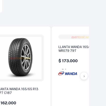
LLANTA WANDA 165/70 R13
WR079 79T
$
173.000
5,0
›
LANTA WANDA 165/65 R13
7T C187
162.000