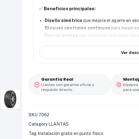
✅
Beneficios principales:
Diseño simétrico
que mejora el agarre en sec
Bloques centrales continuos
para mayor est
Surcos anchos
que optimizan el drenaje del 
Conducción suave y silenciosa
ideal para c
Ver desc
🚙
Tipo de vehículo:
SUV / Camioneta
🛣️
Uso:
100% carretera y urbano
⚙️
Modelo:
WR9086
📏
Medida:
225/60 R17
Garantía Real
Montaj
💪
Índice de carga:
99
Llantas con garantía oficial y
Equipos
respaldo directo.
para una
⚡
Velocidad:
H (hasta 210 km/h)
Una llanta
versátil y cómoda
, perfecta para q
viaje. 🌧️🚗✨
SKU
7062
Category
LLANTAS
Tag
Instalación gratis en punto físico