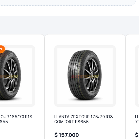
AS
OUR 165/70 R13
LLANTA ZEXTOUR 175/70 R13
L
S655
COMFORT ES655
7
$
157.000
$