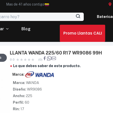
Mas de 41 años contigo
Baterica
ar
Blog
Promo Llantas CALI
LLANTA WANDA 225/60 R17 WR9086 99H
6
0.0
(0)
Lo que debes saber de este producto.
Marca:
Marca:
WANDA
Diseño:
WR9086
Ancho:
225
Perfil:
60
Rin:
17