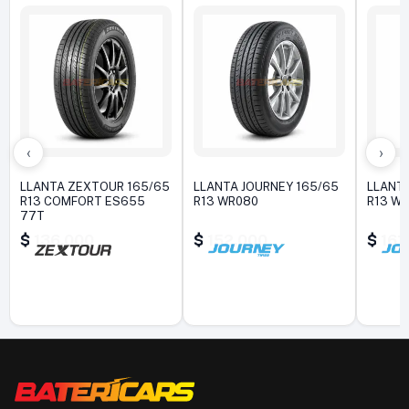
‹
›
LLANTA ZEXTOUR 165/65
LLANTA JOURNEY 165/65
LLANTA
R13 COMFORT ES655
R13 WR080
R13 W
77T
$
136.000
$
152.000
$
161