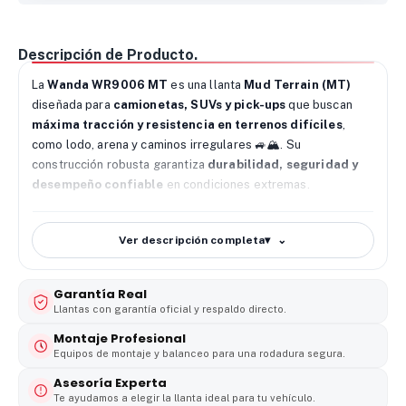
Descripción de Producto.
La
Wanda WR9006 MT
es una llanta
Mud Terrain (MT)
diseñada para
camionetas, SUVs y pick-ups
que buscan
máxima tracción y resistencia en terrenos difíciles
,
como lodo, arena y caminos irregulares 🚙🏔️. Su
construcción robusta garantiza
durabilidad, seguridad y
desempeño confiable
en condiciones extremas.
✅
Características principales:
Ver descripción completa
▾
Diseño M/T (Mud Terrain):
agarre superior en barro,
grava y superficies irregulares.
Flancos reforzados
que protegen contra cortes y
Garantía Real
golpes.
Llantas con garantía oficial y respaldo directo.
Bloques agresivos en la banda de rodadura
para mejor
Montaje Profesional
tracción off-road.
Equipos de montaje y balanceo para una rodadura segura.
Alta durabilidad y desgaste uniforme
, ideal para uso
Asesoría Experta
exigente.
Te ayudamos a elegir la llanta ideal para tu vehículo.