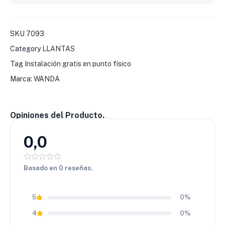
🚗
Tipo de vehículo:
Camioneta / SUV / Pick-up
🛞
Uso:
Off-road / mixto pesado
⚙️
Modelo:
WR9006 MT
SKU
7093
📏
Medida:
31X10.50 R15
Category
LLANTAS
Tag
Instalación gratis en punto físico
Marca:
WANDA
Opiniones del Producto.
0,0
Basado en 0 reseñas.
5
0%
4
0%