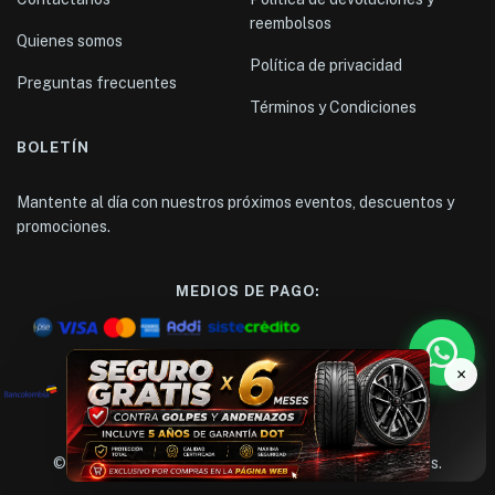
reembolsos
Quienes somos
Política de privacidad
Preguntas frecuentes
Términos y Condiciones
BOLETÍN
Mantente al día con nuestros próximos eventos, descuentos y
promociones.
MEDIOS DE PAGO:
SEGURO GRATIS
6 meses de protección
TRANSFERENCIA BANCARIA:
contra golpes y andenazos - Incluye 5 años
×
LLANTA ZMAX 165/60 R14 LANDGEMA
$
170.000
© 1984
BATERICARS
. Todos los derechos reservados.