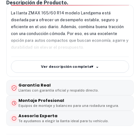
Descripción de Producto.
La llanta ZMAX 165/60 R14 modelo Landgema está
diseñada para ofrecer un desempeño estable, seguro y
eficiente en el uso diario. Además, combina buena tracción
con una conducción cómoda. Por eso, es una excelente
opción para autos compactos que buscan economía, agarre y
durabilidad sin elevar el presupuesto.
🔧
Desempeño de la llanta ZMAX 165/60 R14
El modelo Landgema incorpora un patrón de banda
Ver descripción completa
▾
optimizado para mejorar la tracción en pavimento seco y
mojado. Gracias a esto, el vehículo mantiene mayor
Garantía Real
estabilidad en rectas, curvas y maniobras rápidas. Asimismo,
Llantas con garantía oficial y respaldo directo.
sus canales longitudinales evacúan el agua con eficiencia, lo
que reduce el riesgo de deslizamiento y aumenta la
Montaje Profesional
Equipos de montaje y balanceo para una rodadura segura.
seguridad en días de lluvia.
Asesoría Experta
🌧️
Agarre y seguridad en diferentes condiciones
Te ayudamos a elegir la llanta ideal para tu vehículo.
climáticas
La llanta ZMAX 165/60 R14 ofrece un agarre firme en
diversas superficies. Por lo tanto, el conductor obtiene más