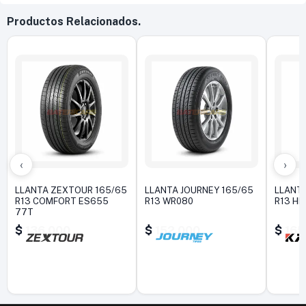
Productos Relacionados.
‹
›
LLANTA ZEXTOUR 165/65
LLANTA JOURNEY 165/65
LLANTA
R13 COMFORT ES655
R13 WR080
R13 HD
77T
$
136.000
$
152.000
$
165