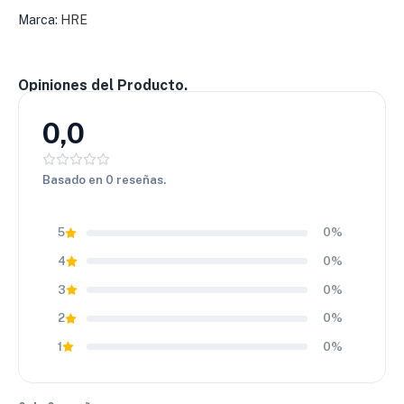
(ET) y centro (CB), lo que facilita su montaje en varios
Marca:
HRE
vehículos. Es una gran opción para quienes buscan
resistencia, buen diseño y buen rendimiento.
Opiniones del Producto.
0,0
Basado en 0 reseñas.
5
0%
4
0%
3
0%
2
0%
1
0%