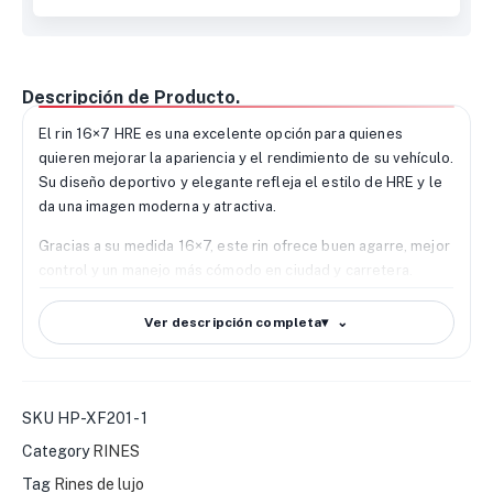
Descripción de Producto.
El rin 16×7 HRE es una excelente opción para quienes
quieren mejorar la apariencia y el rendimiento de su vehículo.
Su diseño deportivo y elegante refleja el estilo de HRE y le
da una imagen moderna y atractiva.
Gracias a su medida 16×7, este rin ofrece buen agarre, mejor
control y un manejo más cómodo en ciudad y carretera.
También ayuda a mantener un buen balance entre confort y
respuesta en el uso diario.
Ver descripción completa
▾
Está hecho con materiales de alta calidad, por lo que ofrece
buena resistencia a golpes, uso diario y condiciones difíciles.
Además, su diseño ayuda a sacar el calor y mejora el trabajo
SKU
HP-XF201 - 1
del sistema de frenos.
Category
RINES
También es compatible con distintas medidas de PCD, offset
Tag
Rines de lujo