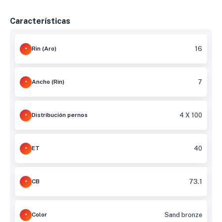
Características
Rin (Aro)
16
Ancho (Rin)
7
Distribución pernos
4 X 100
ET
40
CB
73.1
Color
Sand bronze