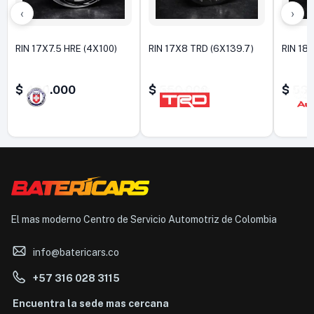
‹
›
RIN 17X7.5 HRE (4X100)
RIN 17X8 TRD (6X139.7)
RIN 18X
$
490.000
$
550.000
$
560
El mas moderno Centro de Servicio Automotriz de Colombia
info@batericars.co
+57 316 028 3115
Encuentra la sede mas cercana