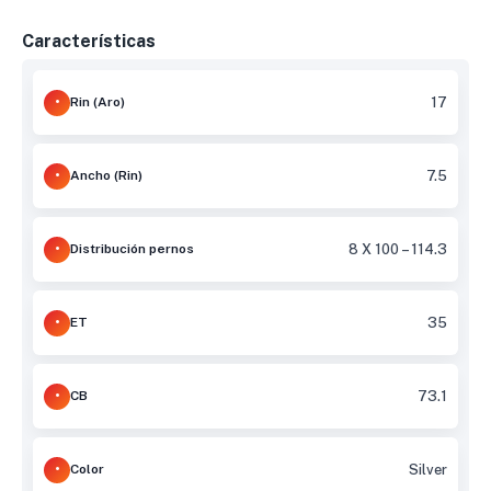
Características
Rin (Aro)
17
Ancho (Rin)
7.5
Distribución pernos
8 X 100 – 114.3
ET
35
CB
73.1
Color
Silver