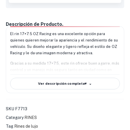
Descripción de Producto.
El rin 17×7.5 OZ Racing es una excelente opción para
quienes quieren mejorar la apariencia y el rendimiento de su
vehículo. Su diseño elegante y ligero refleja el estilo de OZ
Racing y le da una imagen moderna y atractiva.
Gracias a su medida 17×7.5, este rin ofrece buen agarre, más
control y un manejo más seguro tanto en ciudad como en
carretera. También ayuda a mantener un buen balance entre
confort y respuesta al conducir.
Ver descripción completa
▾
Está hecho con materiales de alta calidad, por lo que ofrece
buena resistencia a golpes, uso diario y condiciones difíciles.
Además, su diseño ayuda a bajar el peso, sacar el calor y
SKU
F7713
mejorar el trabajo del sistema de frenos.
Category
RINES
También se adapta a distintas medidas de PCD, offset (ET) y
Tag
Rines de lujo
centro (CB), lo que facilita su montaje en varios vehículos. Es