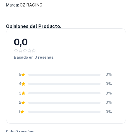
Marca:
OZ RACING
una gran opción para quienes buscan resistencia, buen
diseño y buen rendimiento.
Opiniones del Producto.
0,0
Basado en 0 reseñas.
5
0%
4
0%
3
0%
2
0%
1
0%
0 de 0 reseñas