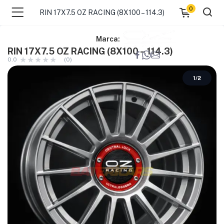
0
RIN 17X7.5 OZ RACING (8X100 – 114.3)
Marca:
RIN 17X7.5 OZ RACING (8X100 – 114.3)
0.0
(0)
1
/
2