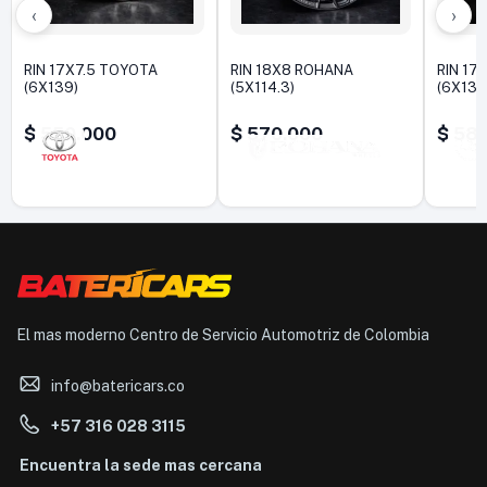
‹
›
RIN 17X7.5 TOYOTA
RIN 18X8 ROHANA
RIN 17
(6X139)
(5X114.3)
(6X139
$
550.000
$
570.000
$
580
El mas moderno Centro de Servicio Automotriz de Colombia
info@batericars.co
+57 316 028 3115
Encuentra la sede mas cercana