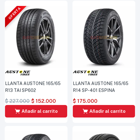
OFERTA
LLANTA AUSTONE 165/65
LLANTA AUSTONE 165/65
R13 TAI SP602
R14 SP-401 ESPINA
$
227.000
$
152.000
$
175.000
Añadir al carrito
Añadir al carrito