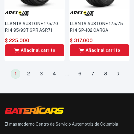
LLANTA AUSTONE 175/70
LLANTA AUSTONE 175/75
R14 95/93T 6PR ASR71
R14 SP-102 CARGA
$
225.000
$
317.000
Añadir al carrito
Añadir al carrito
1
2
3
4
…
6
7
8
El mas moderno Centro de Servicio Automotriz de Colombia