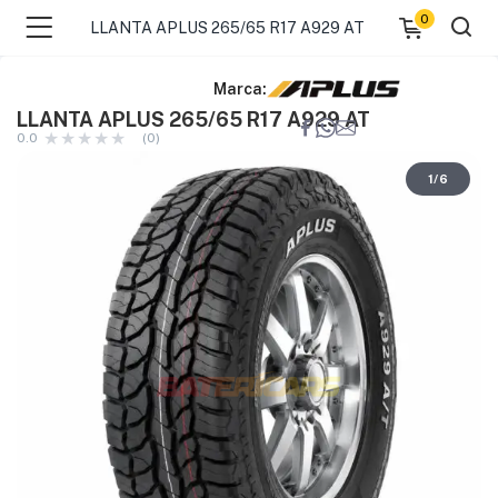
0
LLANTA APLUS 265/65 R17 A929 AT
Marca:
LLANTA APLUS 265/65 R17 A929 AT
0.0
(0)
1
/
6