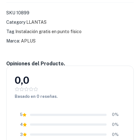
conducción cómoda en trayectos largos.
SKU
10899
💰
Excelente relación valor–desempeño All Terrain
Category
LLANTAS
La llanta
Aplus 265/65 R17 A929 AT
se destaca por su
equilibrio entre tracción, durabilidad y precio competitivo.
Tag
Instalación gratis en punto físico
Una elección inteligente para uso mixto sin sobrecostos.
Marca:
APLUS
Opiniones del Producto.
0,0
Basado en 0 reseñas.
5
0%
4
0%
3
0%