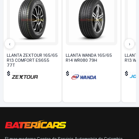
‹
›
LLANTA ZEXTOUR 165/65
LLANTA WANDA 165/65
LLANTA
R13 COMFORT ES655
R14 WR080 79H
R13 W
77T
$
136.000
$
153.000
$
161