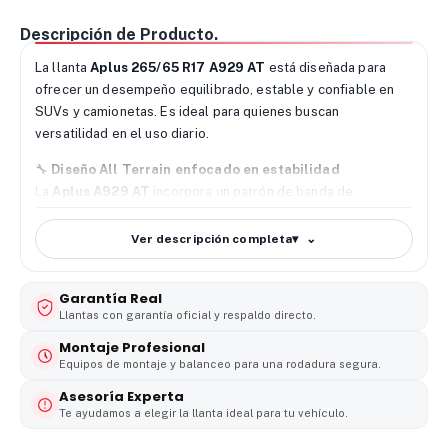
Descripción de Producto.
La llanta
Aplus 265/65 R17 A929 AT
está diseñada para
ofrecer un desempeño equilibrado, estable y confiable en
SUVs y camionetas. Es ideal para quienes buscan
versatilidad en el uso diario.
🔧
Diseño All Terrain enfocado en estabilidad
La
Aplus A929 AT
incorpora un patrón de banda de
rodamiento optimizado. Mejora la tracción en tierra y grava.
Mantiene un buen comportamiento en asfalto.
Ver descripción completa
▾
🌧️
Agarre confiable en seco y mojado
Gracias a sus canales de evacuación y su compuesto
Garantía Real
balanceado, esta llanta
Aplus 265/65 R17
ofrece un agarre
Llantas con garantía oficial y respaldo directo.
seguro en superficies secas y mojadas. Reduce el riesgo de
Montaje Profesional
deslizamiento.
Equipos de montaje y balanceo para una rodadura segura.
Asesoría Experta
🚙
Durabilidad y confort de marcha
Te ayudamos a elegir la llanta ideal para tu vehículo.
Su estructura radial favorece un desgaste uniforme y
prolonga la vida útil del neumático. Además, proporciona una