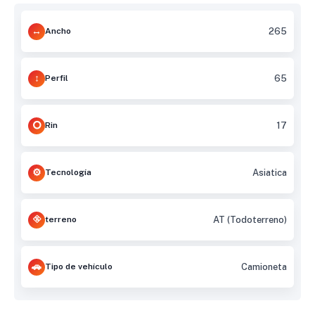
Ancho
265
Perfil
65
Rin
17
Tecnología
Asiatica
terreno
AT (Todoterreno)
Tipo de vehículo
Camioneta