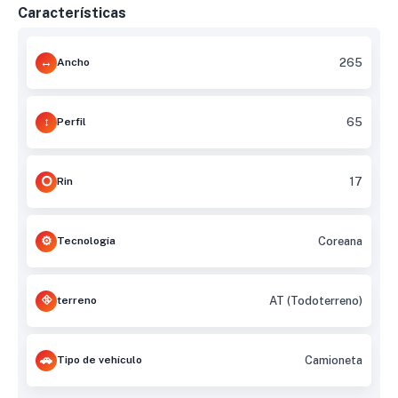
Características
Ancho
265
Perfil
65
Rin
17
Tecnología
Coreana
terreno
AT (Todoterreno)
Tipo de vehículo
Camioneta