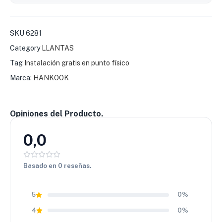
útil del neumático. Además, proporciona una conducción
cómoda y estable en trayectos largos.
SKU
6281
💰
Excelente relación valor–desempeño
Category
LLANTAS
La llanta
Hankook 265/65 R17 RF11
se destaca por su
equilibrio entre tracción, durabilidad y precio competitivo.
Tag
Instalación gratis en punto físico
Una elección inteligente para uso mixto diario y aventura
Marca:
HANKOOK
ligera.
Opiniones del Producto.
0,0
Basado en 0 reseñas.
5
0%
4
0%