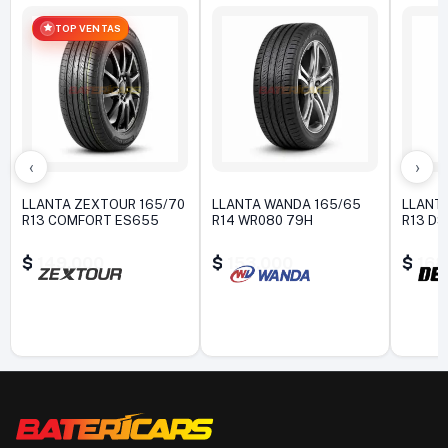
TOP VENTAS
‹
›
LLANTA ZEXTOUR 165/70
LLANTA WANDA 165/65
LLANTA
R13 COMFORT ES655
R14 WR080 79H
R13 DS
$
149.000
$
153.000
$
168