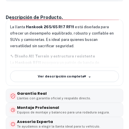
Descripción de Producto.
La llanta
Hankook 265/65 R17 RF11
está diseñada para
ofrecer un desempeño equilibrado, robusto y confiable en
SUVs y camionetas. Es ideal para quienes buscan
versatilidad sin sacrificar seguridad.
🔧
Diseño All Terrain y estructura resistente
La
Hankook RF11
incorpora un patrón de banda de
rodamiento optimizado. Mejora la tracción en tierra y grava.
También mantiene estabilidad y control en asfalto.
Ver descripción completa
▾
🌧️
Tracción segura en seco y mojado
Gracias a sus canales de evacuación y bloques bien
Garantía Real
definidos, esta llanta
Hankook 265/65 R17
ofrece un agarre
Llantas con garantía oficial y respaldo directo.
confiable en superficies secas y mojadas. Reduce el riesgo
Montaje Profesional
de deslizamiento.
Equipos de montaje y balanceo para una rodadura segura.
Asesoría Experta
🚙
Durabilidad y confort de marcha
Te ayudamos a elegir la llanta ideal para tu vehículo.
Su estructura radial y el desgaste uniforme prolongan la vida