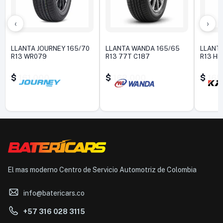
‹
›
LLANTA JOURNEY 165/70
LLANTA WANDA 165/65
LLANTA
R13 WR079
R13 77T C187
R13 HD
$
161.000
$
162.000
$
165
El mas moderno Centro de Servicio Automotriz de Colombia
info@batericars.co
+57 316 028 3115