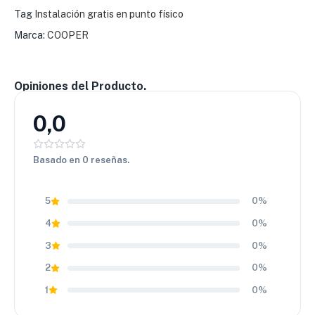
Tag
Instalación gratis en punto físico
deportivo 🔥
Marca:
COOPER
Opiniones del Producto.
0,0
Basado en 0 reseñas.
5
0%
4
0%
3
0%
2
0%
1
0%