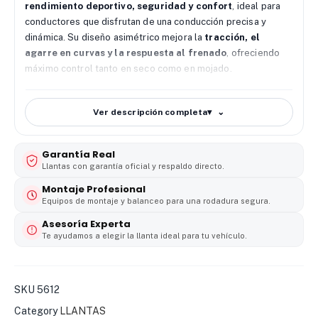
rendimiento deportivo, seguridad y confort
, ideal para
conductores que disfrutan de una conducción precisa y
dinámica. Su diseño asimétrico mejora la
tracción, el
agarre en curvas y la respuesta al frenado
, ofreciendo
máximo control tanto en seco como en mojado.
Fabricada con compuestos de última generación, esta llanta
garantiza
mayor durabilidad, desgaste uniforme y menor
Ver descripción completa
▾
ruido de rodamiento
, brindando una experiencia de manejo
silenciosa y eficiente. Perfecta para
automóviles y sedanes
Garantía Real
deportivos
, que buscan desempeño sin sacrificar
Llantas con garantía oficial y respaldo directo.
comodidad.
Montaje Profesional
Beneficios destacados:
Equipos de montaje y balanceo para una rodadura segura.
Asesoría Experta
Excelente agarre y maniobrabilidad en todo tipo de clima
Te ayudamos a elegir la llanta ideal para tu vehículo.
🌧️☀️
Frenado preciso y conducción estable a altas velocidades
🏁
Desgaste uniforme y mayor vida útil ⚙️
SKU
5612
Menor ruido para un manejo más confortable 🚗
Category
LLANTAS
Ideal para conductores que buscan estilo y rendimiento