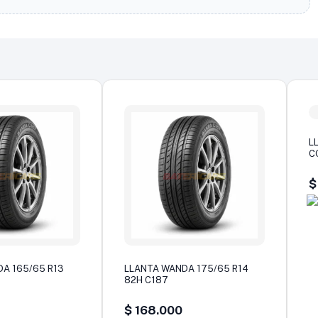
L
C
$
A 165/65 R13
LLANTA WANDA 175/65 R14
82H C187
$
168.000