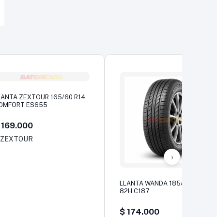
LANTA ZEXTOUR 165/60 R14
OMFORT ES655
169.000
›
LLANTA WANDA 185/60 R14
82H C187
$
174.000