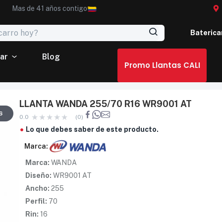
Mas de 41 años contigo
Baterica
ar
Blog
Promo Llantas CALI
LLANTA WANDA 255/70 R16 WR9001 AT
6
0.0
(0)
Lo que debes saber de este producto.
Marca:
Marca:
WANDA
Diseño:
WR9001 AT
Ancho:
255
Perfil:
70
Rin:
16