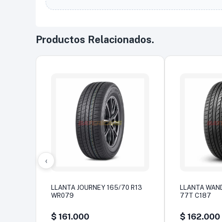
Productos Relacionados.
‹
LLANTA JOURNEY 165/70 R13
LLANTA WAND
WR079
77T C187
$
161.000
$
162.000