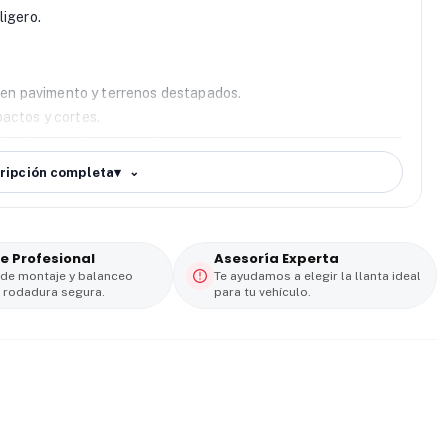
ligero.
en pavimento y terrenos destapados.
actos y cortes.
ón de agua, barro y piedras.
n trayectos largos.
ripción completa
▾
e Profesional
Asesoría Experta
 de montaje y balanceo
Te ayudamos a elegir la llanta ideal
 rodadura segura.
para tu vehículo.