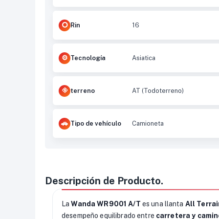
Rin
16
Tecnología
Asiatica
terreno
AT (Todoterreno)
Tipo de vehículo
Camioneta
Descripción de Producto.
La
Wanda WR9001 A/T
es una llanta
All Terrai
desempeño equilibrado entre
carretera y camin