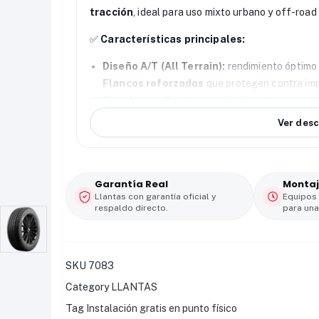
tracción
, ideal para uso mixto urbano y off-road 
✅
Características principales:
Diseño A/T (All Terrain):
rendimiento óptimo 
Flancos reforzados
que protegen contra imp
Canales profundos
que facilitan la evacuaci
Conducción estable y silenciosa
, incluso e
Ver desc
🚗
Tipo de vehículo:
SUV / Camioneta
🛞
Uso:
Mixto – carretera y terrenos irregulares
⚙️
Modelo:
WR9001 A/T
Garantía Real
Montaj
📏
Medida:
255/70 R16
Llantas con garantía oficial y
Equipos
respaldo directo.
para una
SKU
7083
Category
LLANTAS
Tag
Instalación gratis en punto físico