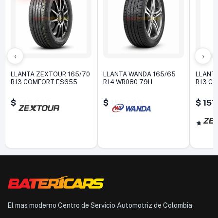
‹
›
LLANTA ZEXTOUR 165/70
LLANTA WANDA 165/65
LLANT
R13 COMFORT ES655
R14 WR080 79H
R13 C
$
149.000
$
153.000
$
157
5,0
El mas moderno Centro de Servicio Automotriz de Colombia