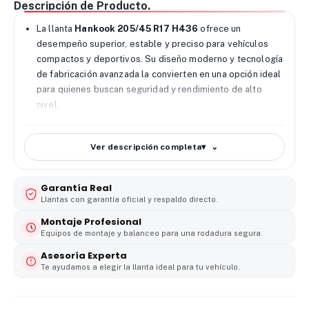
Descripción de Producto.
La llanta
Hankook 205/45 R17 H436
ofrece un
desempeño superior, estable y preciso para vehículos
compactos y deportivos. Su diseño moderno y tecnología
de fabricación avanzada la convierten en una opción ideal
para quienes buscan seguridad y rendimiento de alto
nivel.
🔧
Diseño avanzado y desempeño optimizado
Ver descripción completa
▾
La
Hankook H436
incorpora un patrón de banda de
rodamiento diseñado para mejorar la estabilidad
direccional y la respuesta al volante. Sus bloques
Garantía Real
reforzados permiten una conducción más firme y
Llantas con garantía oficial y respaldo directo.
controlada, especialmente en curvas y maniobras
Montaje Profesional
exigentes.
Equipos de montaje y balanceo para una rodadura segura.
🌧️
Agarre confiable en seco y mojado
Asesoría Experta
Gracias a su compuesto avanzado y canales de
Te ayudamos a elegir la llanta ideal para tu vehículo.
evacuación de agua, esta llanta
Hankook 205/45 R17
mantiene un agarre sobresaliente en superficies secas y