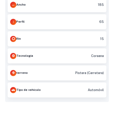
Ancho
185
Perfil
65
Rin
15
Tecnología
Coreana
terreno
Pistera (Carretera)
Tipo de vehículo
Automóvil