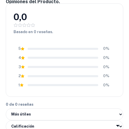
Opiniones del Producto.
El compuesto del RA18 está formulado para garantizar un
desgaste uniforme, lo que prolonga la vida útil del
0,0
neumático. Además, su diseño contribuye a reducir las
vibraciones y el ruido de rodadura, ofreciendo una
conducción más suave y silenciosa tanto en trayectos largos
Basado en 0 reseñas.
como en recorridos diarios.
💰
Relación valor–rendimiento
5
0%
Hankook se caracteriza por ofrecer neumáticos de alta
4
0%
calidad a precios competitivos. Por esta razón, la llanta
Hankook 225/70 R15 RA18 es una inversión inteligente para
3
0%
quienes buscan
tracción, confort y durabilidad
sin
2
0%
comprometer el presupuesto. Finalmente, su equilibrio entre
desempeño y resistencia la posiciona como una opción
1
0%
confiable dentro de su segmento.
0 de 0 reseñas