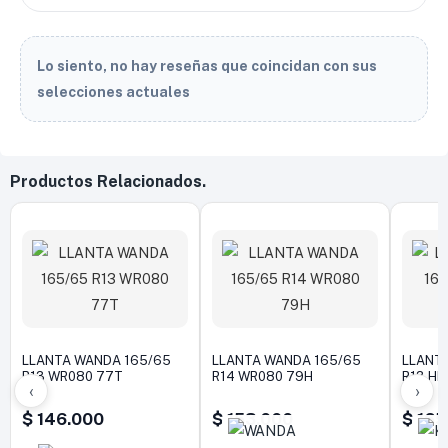
Lo siento, no hay reseñas que coincidan con sus
selecciones actuales
Productos Relacionados.
LLANTA WANDA 165/65
LLANTA WANDA 165/65
LLANTA
R13 WR080 77T
R14 WR080 79H
R13 HD
‹
›
$
146.000
$
153.000
$
165