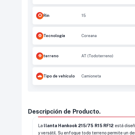
Rin
15
Tecnología
Coreana
terreno
AT (Todoterreno)
Tipo de vehículo
Camioneta
Descripción de Producto.
La
llanta Hankook 215/75 R15 RF12
está diseñ
y versátil. Su enfoque todo terreno permite un d