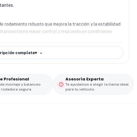
tantes.
e
e rodamiento robusto que mejora la tracción y la estabilidad
da proporciona mayor control y respuesta en condiciones
es
ripción completa
▾
esta
llanta Hankook 215/75 R15
ofrece buen agarre en
ndo la seguridad y la confianza al conducir.
e Profesional
Asesoría Experta
 vida útil del neumático. Además, mantiene un nivel de
 de montaje y balanceo
Te ayudamos a elegir la llanta ideal
 rodadura segura.
para tu vehículo.
uso en trayectos largos.
a, versatilidad y precio competitivo. Una elección inteligente
el respaldo de una marca reconocida.