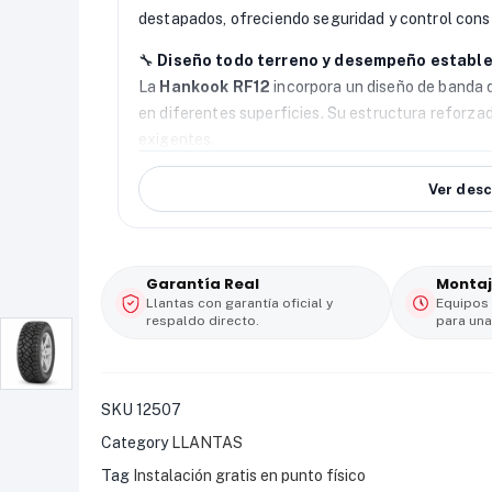
destapados, ofreciendo seguridad y control cons
🔧
Diseño todo terreno y desempeño establ
La
Hankook RF12
incorpora un diseño de banda d
en diferentes superficies. Su estructura reforza
exigentes.
🌧️
Tracción confiable en distintas superfici
Ver desc
Gracias a su diseño A/T y compuesto avanzado, 
superficies secas, mojadas y destapadas, aumenta
🚙
Durabilidad y confort para uso diario
Garantía Real
Montaj
La distribución uniforme del desgaste prolonga la
Llantas con garantía oficial y
Equipos
respaldo directo.
para una
confort adecuado para la conducción diaria, incl
💰
Valor todo terreno con respaldo Hankook
La
Hankook RF12 215/75 R15
combina resistenci
SKU
12507
para quienes buscan capacidad todo terreno con 
Category
LLANTAS
Tag
Instalación gratis en punto físico