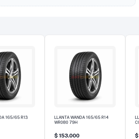
A 165/65 R13
LLANTA WANDA 165/65 R14
L
WR080 79H
C
$
153.000
$