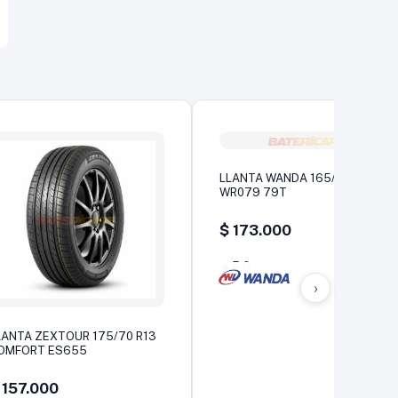
LLANTA WANDA 165/70 R13
WR079 79T
$
173.000
5,0
›
LANTA ZEXTOUR 175/70 R13
OMFORT ES655
157.000