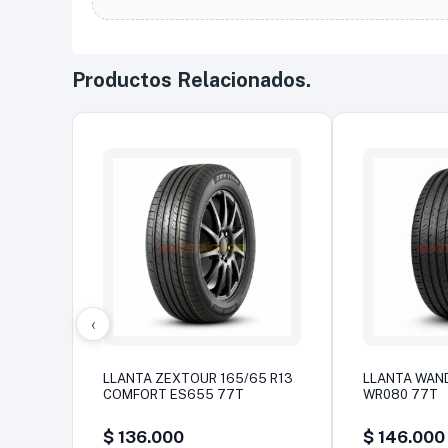
Productos Relacionados.
‹
LLANTA ZEXTOUR 165/65 R13
LLANTA WAND
COMFORT ES655 77T
WR080 77T
$
136.000
$
146.000