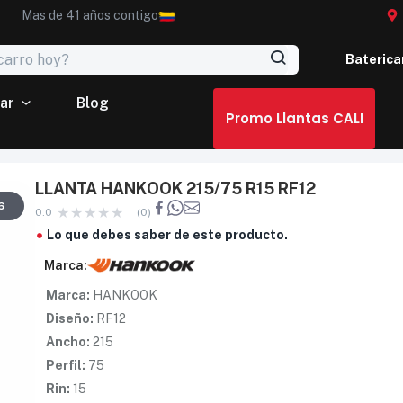
Mas de 41 años contigo
Baterica
ar
Blog
Promo Llantas CALI
LLANTA HANKOOK 215/75 R15 RF12
6
0.0
(0)
Lo que debes saber de este producto.
Marca:
Marca:
HANKOOK
Diseño:
RF12
Ancho:
215
Perfil:
75
Rin:
15