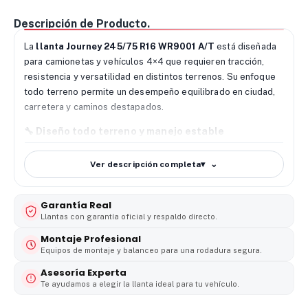
Descripción de Producto.
La
llanta Journey 245/75 R16 WR9001 A/T
está diseñada
para camionetas y vehículos 4×4 que requieren tracción,
resistencia y versatilidad en distintos terrenos. Su enfoque
todo terreno permite un desempeño equilibrado en ciudad,
carretera y caminos destapados.
🔧
Diseño todo terreno y manejo estable
La
Journey WR9001 A/T
incorpora bloques robustos y
Ver descripción completa
▾
banda de rodamiento optimizada para mejorar el agarre, la
estabilidad y el control en condiciones exigentes.
Garantía Real
🌧️
Agarre confiable en superficies variables
Llantas con garantía oficial y respaldo directo.
Gracias a su compuesto resistente, esta
llanta Journey
245/75 R16
ofrece buen desempeño en seco, mojado y
Montaje Profesional
terreno destapado, aumentando la seguridad y confianza al
Equipos de montaje y balanceo para una rodadura segura.
conducir.
Asesoría Experta
Te ayudamos a elegir la llanta ideal para tu vehículo.
🚙
Durabilidad para trabajo y aventura
Su estructura reforzada mejora la resistencia al desgaste y a