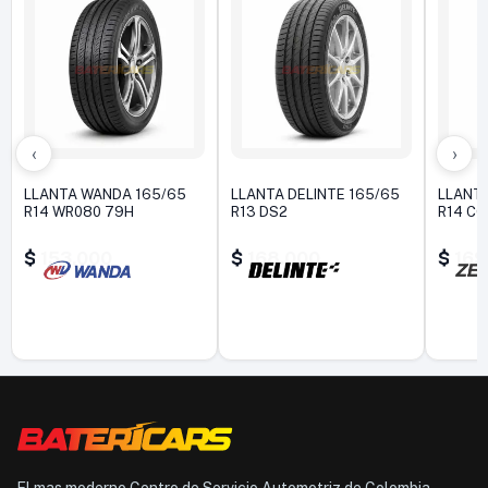
‹
›
LLANTA WANDA 165/65
LLANTA DELINTE 165/65
LLANT
R14 WR080 79H
R13 DS2
R14 C
$
153.000
$
168.000
$
169