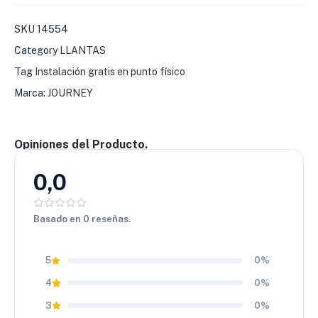
impactos, prolongando la vida útil del neumático en uso
SKU
14554
intensivo.
Category
LLANTAS
💰
Valor inteligente con gran costo–beneficio
La
Journey WR9001 A/T 245/75 R16
combina tracción,
Tag
Instalación gratis en punto físico
resistencia y precio competitivo. Una elección estratégica
Marca:
JOURNEY
para quienes buscan desempeño confiable dentro y fuera de
la carretera.
Opiniones del Producto.
0,0
Basado en 0 reseñas.
5
0%
4
0%
3
0%