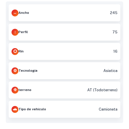
Ancho
245
Perfil
75
Rin
16
Tecnología
Asiatica
terreno
AT (Todoterreno)
Tipo de vehículo
Camioneta