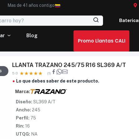
Mas de 41 años contigo
Baterica
ar
Blog
Promo Llantas CALI
LLANTA TRAZANO 245/75 R16 SL369 A/T
6
5.0
(1)
Lo que debes saber de este producto.
Marca:
Diseño:
SL369 A/T
Ancho:
245
Perfil:
75
Rin:
16
UTQG:
NA