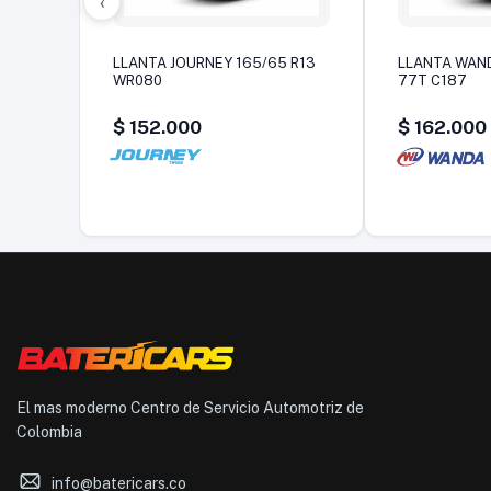
‹
LLANTA JOURNEY 165/65 R13
LLANTA WAND
WR080
77T C187
$
152.000
$
162.000
El mas moderno Centro de Servicio Automotriz de
Colombia
info@batericars.co