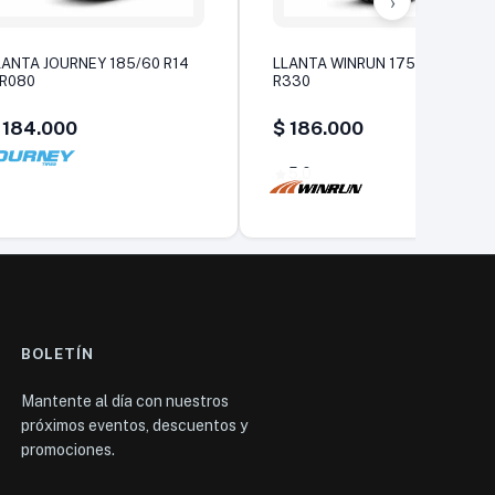
›
LANTA JOURNEY 185/60 R14
LLANTA WINRUN 175/70 R13
R080
R330
184.000
$
186.000
5,0
BOLETÍN
Mantente al día con nuestros
próximos eventos, descuentos y
promociones.