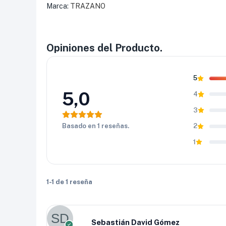
Trazano se caracteriza por ofrecer llantas funci
Marca:
TRAZANO
razón, la
llanta Trazano 245/75 R16 SL369 A
tracción, durabilidad y confort
sin elevar dema
estabilidad y precio la convierte en una opción 
Opiniones del Producto.
5
5,0
4
3
Basado en 1 reseñas.
2
1
1-1 de 1 reseña
Sebastián David Gómez