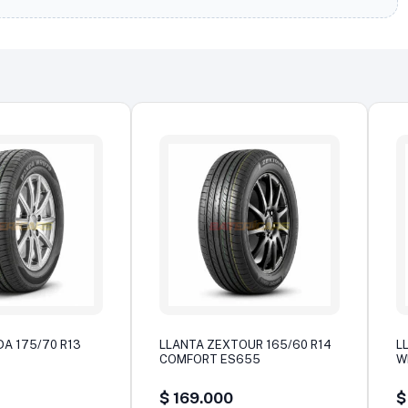
A 175/70 R13
LLANTA ZEXTOUR 165/60 R14
L
COMFORT ES655
W
$
169.000
$