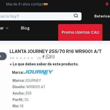
Mas de 41 años contigo
Baterica
ar
Blog
Promo Llantas CALI
LLANTA JOURNEY 255/70 R16 WR9001 A/T
6
0.0
(0)
Lo que debes saber de este producto.
Marca:
Marca:
JOURNEY
Diseño:
WR9001 AT
Ancho:
255
Perfil:
70
Rin:
16