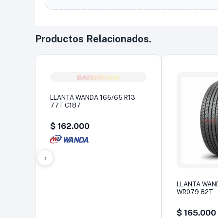
Productos Relacionados.
LLANTA WANDA 165/65 R13
77T C187
$
162.000
‹
LLANTA WAND
WR079 82T
$
165.000