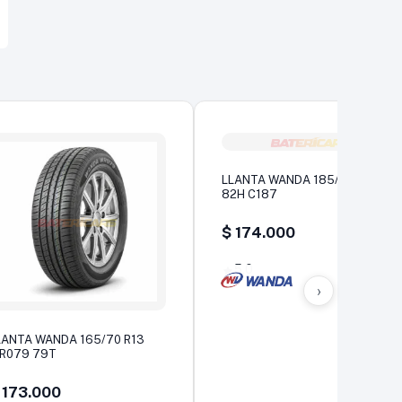
LLANTA WANDA 185/60 R14
82H C187
$
174.000
5,0
›
LANTA WANDA 165/70 R13
R079 79T
173.000