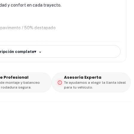
idad y confort en cada trayecto.
 pavimento / 50% destapado
o
esistencia y capacidad de carga
secas, húmedas o irregulares
ripción completa
▾
que mejoran el control y la expulsión de lodo
deal para trabajo o aventura
do y desgaste uniforme
e Profesional
Asesoría Experta
dad y confianza
que necesitas para conducir sin límites, ya
 de montaje y balanceo
Te ayudamos a elegir la llanta ideal
 rodadura segura.
para tu vehículo.