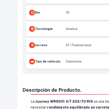
Rin
16
Tecnología
Asiatica
terreno
AT (Todoterreno)
Tipo de vehículo
Camioneta
Descripción de Producto.
La
Journey WR9001 A/T 255/70 R16
es una ll
necesitan
rendimiento equilibrado en carrete