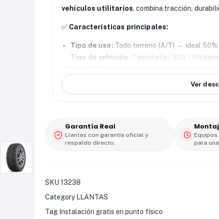
vehículos utilitarios
, combina tracción, durabil
✅
Características principales:
Tipo de uso:
Todo terreno (A/T) — ideal 50%
Tipo de vehículo:
Camioneta / SUV / Utilitari
Lonaje:
Sí, estructura reforzada para mayor r
Excelente agarre y tracción
en superficies 
Ver desc
Bloques robustos
en la banda de rodamiento 
Diseño resistente a cortes y pinchazos
, i
Confort en carretera
, con bajo nivel de rui
Garantía Real
Montaj
💪 La
Journey WR9001 A/T
ofrece la
versatili
Llantas con garantía oficial y
Equipos
respaldo directo.
para una
sea en ciudad, carretera o caminos rurales.
SKU
13238
Category
LLANTAS
Tag
Instalación gratis en punto físico