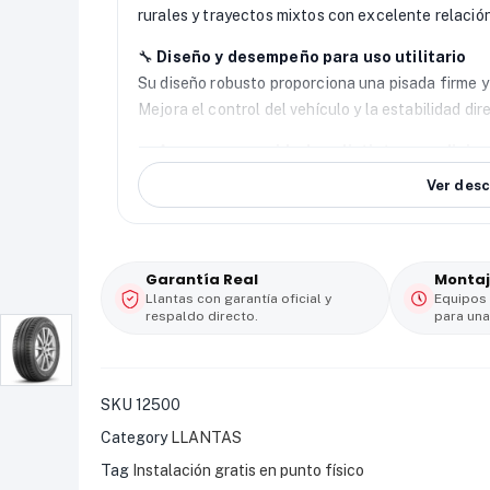
rurales y trayectos mixtos con excelente relació
🔧
Diseño y desempeño para uso utilitario
Su diseño robusto proporciona una pisada firme 
Mejora el control del vehículo y la estabilidad d
🌧️
Agarre y seguridad en distintas condicio
La Wanda WR096 incorpora canales profundos que
Ver desc
superficies mojadas y reduciendo el riesgo de d
seco y lluvioso.
🚗
Durabilidad y resistencia para trabajo dia
Garantía Real
Montaj
Gracias a su estructura reforzada y compuestos r
Llantas con garantía oficial y
Equipos
respaldo directo.
para una
prolongada. Está pensada para soportar uso cons
desempeño.
💰
Excelente relación valor–rendimiento
SKU
12500
La llanta Wanda 215/75 R15 WR096 destaca por su
Category
LLANTAS
inteligente para quienes buscan seguridad, durabi
Tag
Instalación gratis en punto físico