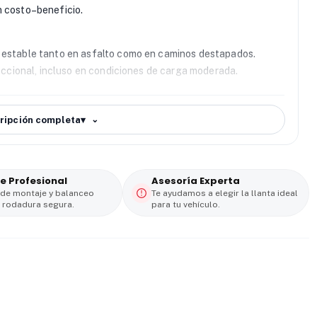
n costo–beneficio.
y estable tanto en asfalto como en caminos destapados.
ireccional, incluso en condiciones de carga moderada.
nes
 facilitan la evacuación del agua, mejorando la tracción en
ripción completa
▾
eslizamiento. Ofrece un comportamiento confiable en clima
rio
e Profesional
Asesoría Experta
esistentes, ofrece desgaste uniforme y una vida útil
 de montaje y balanceo
Te ayudamos a elegir la llanta ideal
 rodadura segura.
para tu vehículo.
tante, peso y condiciones exigentes sin comprometer el
 resistencia, estabilidad y precio competitivo. Una elección
lidad y eficiencia en su vehículo de trabajo o camioneta.