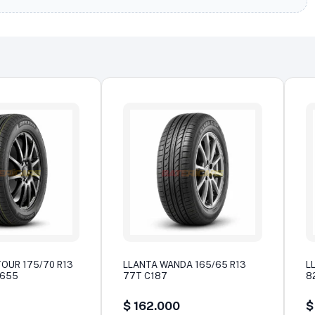
OUR 175/70 R13
LLANTA WANDA 165/65 R13
L
S655
77T C187
8
$
162.000
$