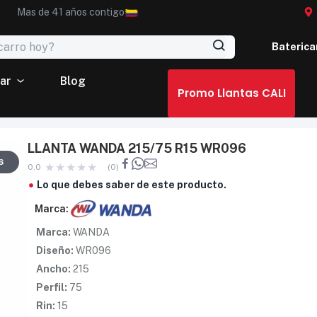
Mas de 41 años contigo
Baterica
ar
Blog
Promo Llantas CALI
LLANTA WANDA 215/75 R15 WR096
6
0.0
(0)
Lo que debes saber de este producto.
Marca:
Marca:
WANDA
Diseño:
WR096
Ancho:
215
Perfil:
75
Rin:
15