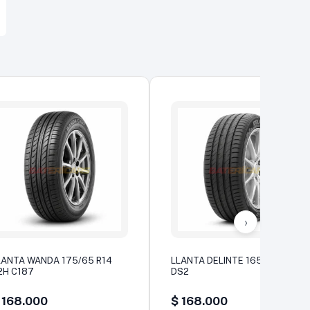
›
LANTA WANDA 175/65 R14
LLANTA DELINTE 165/65 R13
2H C187
DS2
168.000
$
168.000