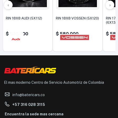
‹
›
RIN 18X8 AUDI (5X112)
RIN 18X8 VOSSEN (5X120)
RIN 17
(6X139
$
560.000
$
580.000
$
580
El mas moderno Centro de Servicio Automotriz de Colombia
info@batericars.co
+57 316 028 3115
Encuentra la sede mas cercana