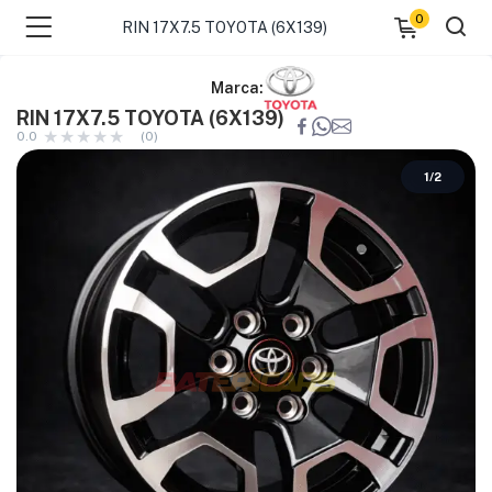
0
RIN 17X7.5 TOYOTA (6X139)
Marca:
RIN 17X7.5 TOYOTA (6X139)
0.0
(0)
1
/
2