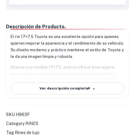
Descripción de Producto.
El rin 17×7.5 Toyota es una excelente opción para quienes
quieren mejorar la apariencia y el rendimiento de su vehículo.
Su diseño moderno y práctico mantiene el estilo de Toyota y
le da una imagen limpia y robusta.
Gracias a su medida 17×7.5, este rin ofrece buen agarre,
mejor control y una conducción más cómoda en ciudad y
carretera. También ayuda a lograr un buen equilibrio entre
confort y respuesta al manejar.
Ver descripción completa
▾
Está hecho con materiales de alta calidad, por lo que ofrece
buena resistencia a golpes, uso constante y condiciones
difíciles. Además, su diseño ayuda a liberar el calor y mejora
SKU
H963F
el trabajo del sistema de frenos.
Category
RINES
También es compatible con distintas medidas de PCD, offset
Tag
Rines de lujo