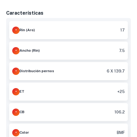
Características
Rin (Aro)
17
Ancho (Rin)
7.5
Distribución pernos
6 X 139.7
ET
+25
CB
106.2
Color
BMF