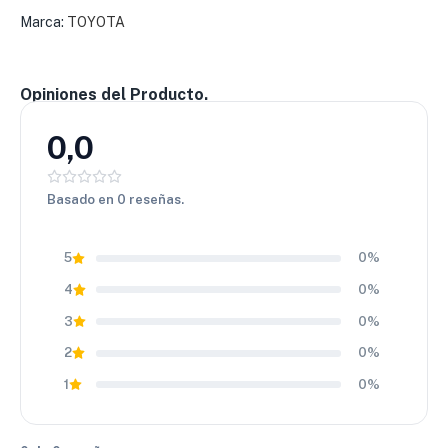
(ET) y centro (CB), lo que facilita su montaje en varios
Marca:
TOYOTA
modelos Toyota. Es una gran opción para quienes buscan
resistencia, buen diseño y buen rendimiento.
Opiniones del Producto.
0,0
Basado en 0 reseñas.
5
0%
4
0%
3
0%
2
0%
1
0%